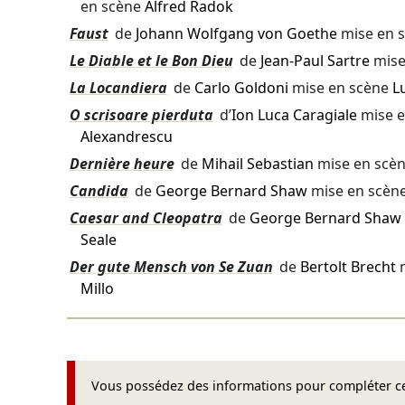
en scène
Alfred Radok
Faust
de
Johann Wolfgang von Goethe
mise en 
Le Diable et le Bon Dieu
de
Jean-Paul Sartre
mise
La Locandiera
de
Carlo Goldoni
mise en scène
L
O scrisoare pierduta
d’
Ion Luca Caragiale
mise e
Alexandrescu
Dernière heure
de
Mihail Sebastian
mise en scè
Candida
de
George Bernard Shaw
mise en scèn
Caesar and Cleopatra
de
George Bernard Shaw
Seale
Der gute Mensch von Se Zuan
de
Bertolt Brecht
m
Millo
Vous possédez des informations pour compléter cet