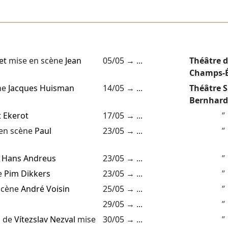
et
mise en scène
Jean
05/05
→ ...
Théâtre d
Champs-É
ne
Jacques Huisman
14/05
→ ...
Théâtre S
Bernhard
 Ekerot
17/05
→ ...
”
en scène
Paul
23/05
→ ...
”
e
Hans Andreus
23/05
→ ...
”
e
Pim Dikkers
23/05
→ ...
”
scène
André Voisin
25/05
→ ...
”
29/05
→ ...
”
de
Vítezslav Nezval
mise
30/05
→ ...
”