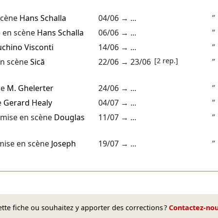
scène
Hans Schalla
04/06
→ ...
”
 en scène
Hans Schalla
06/06
→ ...
”
uchino Visconti
14/06
→ ...
”
[2 rep.]
n scène
Sică
22/06
→
23/06
”
ne
M. Ghelerter
24/06
→ ...
”
e
Gerard Healy
04/07
→ ...
”
mise en scène
Douglas
11/07
→ ...
”
ise en scène
Joseph
19/07
→ ...
”
te fiche ou souhaitez y apporter des corrections ?
Contactez-no