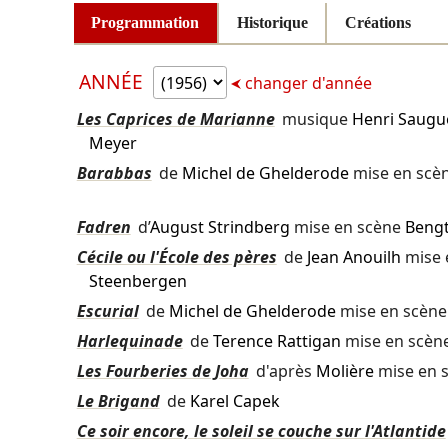
Programmation
Historique
Créations
ANNÉE
changer d'année
Les Caprices de Marianne
musique
Henri Saugu
Meyer
Barabbas
de
Michel de Ghelderode
mise en scè
Fadren
d’
August Strindberg
mise en scène
Bengt
Cécile ou l'École des pères
de
Jean Anouilh
mise 
Steenbergen
Escurial
de
Michel de Ghelderode
mise en scèn
Harlequinade
de
Terence Rattigan
mise en scèn
Les Fourberies de Joha
d'après
Molière
mise en 
Le Brigand
de
Karel Capek
Ce soir encore, le soleil se couche sur l'Atlantide