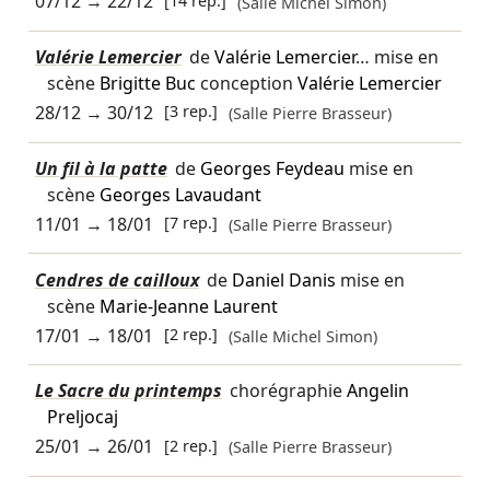
07/12
→
22/12
[14 rep.]
(Salle Michel Simon)
Valérie Lemercier
de
Valérie Lemercier
… mise en
scène
Brigitte Buc
conception
Valérie Lemercier
28/12
→
30/12
[3 rep.]
(Salle Pierre Brasseur)
Un fil à la patte
de
Georges Feydeau
mise en
scène
Georges Lavaudant
11/01
→
18/01
[7 rep.]
(Salle Pierre Brasseur)
Cendres de cailloux
de
Daniel Danis
mise en
scène
Marie-Jeanne Laurent
17/01
→
18/01
[2 rep.]
(Salle Michel Simon)
Le Sacre du printemps
chorégraphie
Angelin
Preljocaj
25/01
→
26/01
[2 rep.]
(Salle Pierre Brasseur)