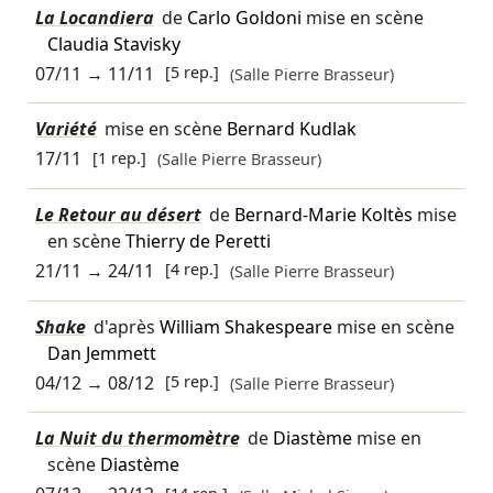
La Locandiera
de
Carlo Goldoni
mise en scène
Claudia Stavisky
07/11
→
11/11
[5 rep.]
(Salle Pierre Brasseur)
Variété
mise en scène
Bernard Kudlak
17/11
[1 rep.]
(Salle Pierre Brasseur)
Le Retour au désert
de
Bernard-Marie Koltès
mise
en scène
Thierry de Peretti
21/11
→
24/11
[4 rep.]
(Salle Pierre Brasseur)
Shake
d'après
William Shakespeare
mise en scène
Dan Jemmett
04/12
→
08/12
[5 rep.]
(Salle Pierre Brasseur)
La Nuit du thermomètre
de
Diastème
mise en
scène
Diastème