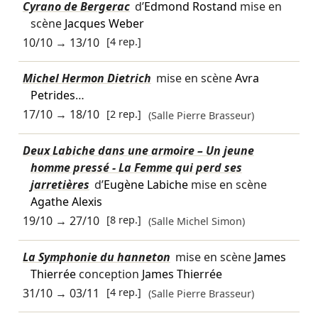
Cyrano de Bergerac
d’
Edmond Rostand
mise en
scène
Jacques Weber
10/10
→
13/10
[4 rep.]
Michel Hermon Dietrich
mise en scène
Avra
Petrides
…
17/10
→
18/10
[2 rep.]
(Salle Pierre Brasseur)
Deux Labiche dans une armoire – Un jeune
homme pressé - La Femme qui perd ses
jarretières
d’
Eugène Labiche
mise en scène
Agathe Alexis
19/10
→
27/10
[8 rep.]
(Salle Michel Simon)
La Symphonie du hanneton
mise en scène
James
Thierrée
conception
James Thierrée
31/10
→
03/11
[4 rep.]
(Salle Pierre Brasseur)