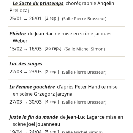
Le Sacre du printemps
chorégraphie
Angelin
Preljocaj
25/01
→
26/01
[2 rep.]
(Salle Pierre Brasseur)
Phèdre
de
Jean Racine
mise en scène
Jacques
Weber
15/02
→
16/03
[26 rep.]
(Salle Michel Simon)
Lac des singes
22/03
→
23/03
[2 rep.]
(Salle Pierre Brasseur)
La Femme gauchère
d'après
Peter Handke
mise
en scène
Grzegorz Jarzyna
27/03
→
30/03
[4 rep.]
(Salle Pierre Brasseur)
Juste la fin du monde
de
Jean-Luc Lagarce
mise en
scène
Joël Jouanneau
19/04
→
24/04
[5 rep.]
(Salle Michel Simon)