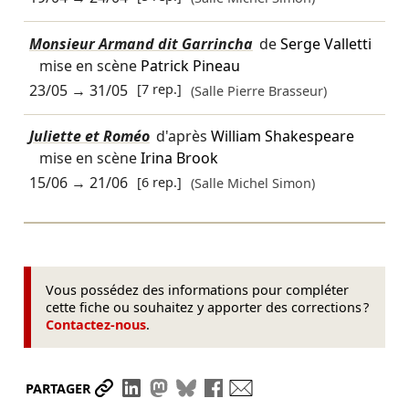
Monsieur Armand dit Garrincha
de
Serge Valletti
mise en scène
Patrick Pineau
23/05
→
31/05
[7 rep.]
(Salle Pierre Brasseur)
Juliette et Roméo
d'après
William Shakespeare
mise en scène
Irina Brook
15/06
→
21/06
[6 rep.]
(Salle Michel Simon)
Vous possédez des informations pour compléter
cette fiche ou souhaitez y apporter des corrections ?
Contactez-nous
.
Partager le lien
Partager sur LinkedIn
Partager sur Mastodon
Partager sur Bluesky
Partager sur Facebook
Envoyer par mail
PARTAGER