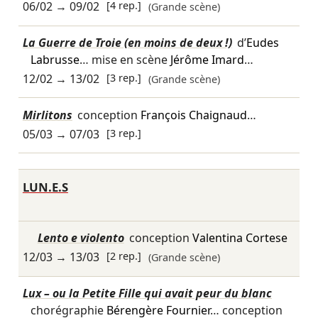
06/02
→
09/02
[4 rep.]
(Grande scène)
La Guerre de Troie (en moins de deux !)
d’
Eudes
Labrusse
… mise en scène
Jérôme Imard
…
12/02
→
13/02
[3 rep.]
(Grande scène)
Mirlitons
conception
François Chaignaud
…
05/03
→
07/03
[3 rep.]
LUN.E.S
Lento e violento
conception
Valentina Cortese
12/03
→
13/03
[2 rep.]
(Grande scène)
Lux – ou la Petite Fille qui avait peur du blanc
chorégraphie
Bérengère Fournier
… conception