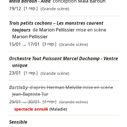
Maïa Barouh - Aïda
conception
Maïa Barouh
19/12
[1 rep.]
(Grande scène)
Trois petits cochons – Les monstres courent
toujours
de
Marion Pellissier
mise en scène
Marion Pellissier
15/01
→
17/01
[3 rep.]
(Grande scène)
Orchestre Tout Puissant Marcel Duchamp - Ventre
unique
23/01
[1 rep.]
(Grande scène)
Bartleby
d'après
Herman Melville
mise en scène
Jean-Baptiste Tur
29/01
→
30/01
[2 rep.]
(Grande scène)
spectacle annulé
(Maladie)
Sensible