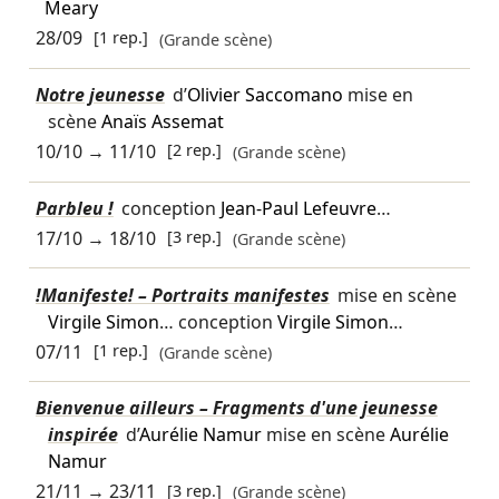
Meary
28/09
[1 rep.]
(Grande scène)
Notre jeunesse
d’
Olivier Saccomano
mise en
scène
Anaïs Assemat
10/10
→
11/10
[2 rep.]
(Grande scène)
Parbleu !
conception
Jean-Paul Lefeuvre
…
17/10
→
18/10
[3 rep.]
(Grande scène)
!Manifeste! – Portraits manifestes
mise en scène
Virgile Simon
… conception
Virgile Simon
…
07/11
[1 rep.]
(Grande scène)
Bienvenue ailleurs – Fragments d'une jeunesse
inspirée
d’
Aurélie Namur
mise en scène
Aurélie
Namur
21/11
→
23/11
[3 rep.]
(Grande scène)