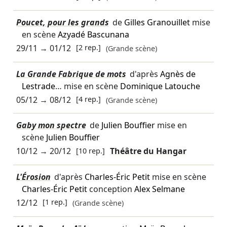
Poucet, pour les grands
de
Gilles Granouillet
mise
en scène
Azyadé Bascunana
29/11
→
01/12
[2 rep.]
(Grande scène)
La Grande Fabrique de mots
d'après
Agnès de
Lestrade
… mise en scène
Dominique Latouche
05/12
→
08/12
[4 rep.]
(Grande scène)
Gaby mon spectre
de
Julien Bouffier
mise en
scène
Julien Bouffier
10/12
→
20/12
[10 rep.]
Théâtre du Hangar
L'Érosion
d'après
Charles-Éric Petit
mise en scène
Charles-Éric Petit
conception
Alex Selmane
12/12
[1 rep.]
(Grande scène)