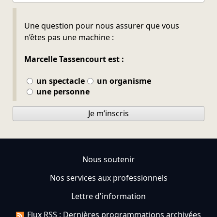
Ne pas remplir
Une question pour nous assurer que vous
n’êtes pas une machine :
Marcelle Tassencourt est :
un spectacle
un organisme
une personne
Je m’inscris
Nous soutenir
Nos services aux professionnels
Lettre d'information
Flux RSS : Dernières programmations archivées