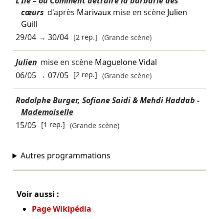
L'Île – ou Comment détruire la barbarie des
cœurs
d'après
Marivaux
mise en scène
Julien
Guill
29/04
→
30/04
[2 rep.]
(Grande scène)
Julien
mise en scène
Maguelone Vidal
06/05
→
07/05
[2 rep.]
(Grande scène)
Rodolphe Burger, Sofiane Saidi & Mehdi Haddab -
Mademoiselle
15/05
[1 rep.]
(Grande scène)
Autres programmations
Voir aussi :
Page Wikipédia