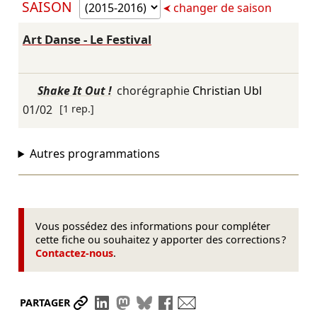
SAISON
changer de saison
Art Danse - Le Festival
Shake It Out !
chorégraphie
Christian Ubl
01/02
[1 rep.]
Autres programmations
Vous possédez des informations pour compléter
cette fiche ou souhaitez y apporter des corrections ?
Contactez-nous
.
Partager le lien
Partager sur LinkedIn
Partager sur Mastodon
Partager sur Bluesky
Partager sur Facebook
Envoyer par mail
PARTAGER