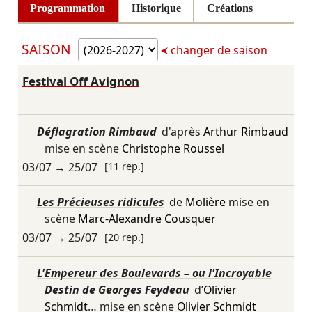
Programmation
Historique
Créations
SAISON
changer de saison
Festival Off Avignon
Déflagration Rimbaud
d'après
Arthur Rimbaud
mise en scène
Christophe Roussel
03/07
→
25/07
[11 rep.]
Les Précieuses ridicules
de
Molière
mise en
scène
Marc-Alexandre Cousquer
03/07
→
25/07
[20 rep.]
L'Empereur des Boulevards – ou l'Incroyable
Destin de Georges Feydeau
d’
Olivier
Schmidt
… mise en scène
Olivier Schmidt