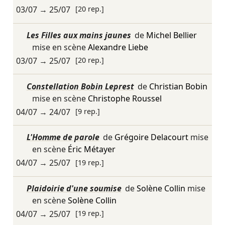
03/07
→
25/07
[20 rep.]
Les Filles aux mains jaunes
de
Michel Bellier
mise en scène
Alexandre Liebe
03/07
→
25/07
[20 rep.]
Constellation Bobin Leprest
de
Christian Bobin
mise en scène
Christophe Roussel
04/07
→
24/07
[9 rep.]
L'Homme de parole
de
Grégoire Delacourt
mise
en scène
Éric Métayer
04/07
→
25/07
[19 rep.]
Plaidoirie d'une soumise
de
Solène Collin
mise
en scène
Solène Collin
04/07
→
25/07
[19 rep.]