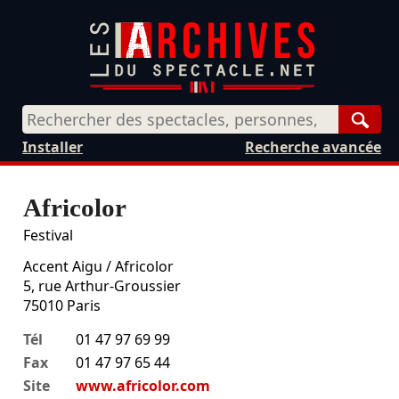
Rech
Installer
Recherche avancée
Africolor
Festival
Accent Aigu / Africolor
5, rue Arthur-Groussier
75010
Paris
Tél
01 47 97 69 99
Fax
01 47 97 65 44
Site
www.africolor.com