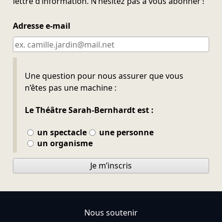
lettre d’information. N’hésitez pas à vous abonner !
Adresse e-mail
Ne pas remplir
Une question pour nous assurer que vous
n’êtes pas une machine :
Le Théâtre Sarah-Bernhardt est :
un spectacle
une personne
un organisme
Je m’inscris
Nous soutenir