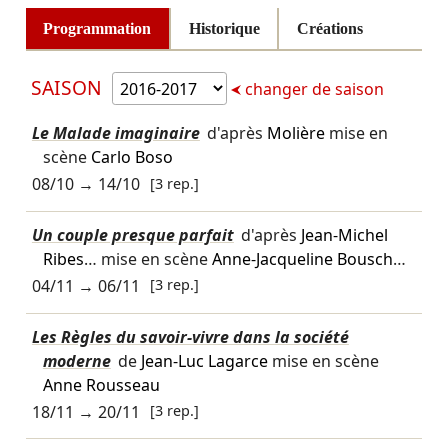
Programmation
Historique
Créations
SAISON
changer de saison
Le Malade imaginaire
d'après
Molière
mise en
scène
Carlo Boso
08/10
→
14/10
[3 rep.]
Un couple presque parfait
d'après
Jean-Michel
Ribes
… mise en scène
Anne-Jacqueline Bousch
…
04/11
→
06/11
[3 rep.]
Les Règles du savoir-vivre dans la société
moderne
de
Jean-Luc Lagarce
mise en scène
Anne Rousseau
18/11
→
20/11
[3 rep.]