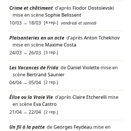
Crime et châtiment
d'après
Fiodor Dostoïevski
mise en scène
Sophie Belissent
10/03
→
18/03
[4 rep.]
vendredi et samedi
Plaisanteries en un acte
d'après
Anton Tchekhov
mise en scène
Maxime Costa
24/03
→
26/03
[3 rep.]
Les Vacances de Frida
de
Daniel Violette
mise en
scène
Bertrand Saunier
04/04
→
05/04
[2 rep.]
Élise ou la Vraie Vie
d'après
Claire Etcherelli
mise
en scène
Eva Castro
21/04
→
22/04
[2 rep.]
Un fil à la patte
de
Georges Feydeau
mise en