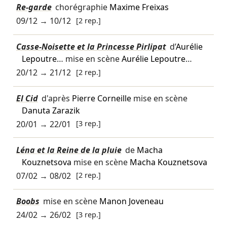
Re-garde
chorégraphie
Maxime Freixas
09/12
→
10/12
[2 rep.]
Casse-Noisette et la Princesse Pirlipat
d’
Aurélie
Lepoutre
… mise en scène
Aurélie Lepoutre
…
20/12
→
21/12
[2 rep.]
El Cid
d'après
Pierre Corneille
mise en scène
Danuta Zarazik
20/01
→
22/01
[3 rep.]
Léna et la Reine de la pluie
de
Macha
Kouznetsova
mise en scène
Macha Kouznetsova
07/02
→
08/02
[2 rep.]
Boobs
mise en scène
Manon Joveneau
24/02
→
26/02
[3 rep.]