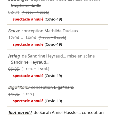
Stéphane Batlle
08/04
[1 rep. + 1 scol.]
spectacle annulé
(Covid-19)
Fauve
conception
Mathilde Duclaux
12/04
→
14/04
[1 rep. + 3 scol.]
spectacle annulé
(Covid-19)
Jetlag
de
Sandrine Heyraud
… mise en scène
Sandrine Heyraud
…
06/05
[1 rep. + 1 scol.]
spectacle annulé
(Covid-19)
Biga*Ranx
conception
Biga*Ranx
14/05
[1 rep.]
spectacle annulé
(Covid-19)
Tout pareil !
de
Sarah Amiel Hassler
… conception