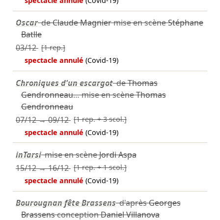
spectacle annulé
(Covid-19)
Oscar
de
Claude Magnier
mise en scène
Stéphane
Batlle
03/12
[1 rep.]
spectacle annulé
(Covid-19)
Chroniques d'un escargot
de
Thomas
Gendronneau
… mise en scène
Thomas
Gendronneau
07/12
→
09/12
[1 rep. + 3 scol.]
spectacle annulé
(Covid-19)
inTarsi
mise en scène
Jordi Aspa
15/12
→
16/12
[1 rep. + 1 scol.]
spectacle annulé
(Covid-19)
Bourougnan fête Brassens
d'après
Georges
Brassens
conception
Daniel Villanova