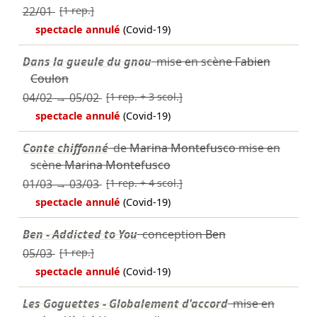
22/01
[1 rep.]
spectacle annulé
(Covid-19)
Dans la gueule du gnou
mise en scène
Fabien
Coulon
04/02
→
05/02
[1 rep. + 3 scol.]
spectacle annulé
(Covid-19)
Conte chiffonné
de
Marina Montefusco
mise en
scène
Marina Montefusco
01/03
→
03/03
[1 rep. + 4 scol.]
spectacle annulé
(Covid-19)
Ben - Addicted to You
conception
Ben
05/03
[1 rep.]
spectacle annulé
(Covid-19)
Les Goguettes - Globalement d'accord
mise en