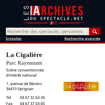
Rech
Installer
Recherche avancée
La Cigalière
Parc Rayonnant
Scène conventionnée
d’intérêt national
1, avenue de Béziers
34410
Sérignan
Tél
04 67 32 63 26
Fax
04 67 37 03 83