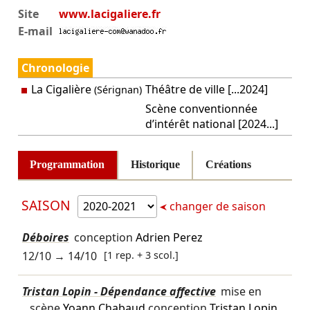
Site
www.lacigaliere.fr
E-mail
Chronologie
La Cigalière
Théâtre de ville [...2024]
(Sérignan)
Scène conventionnée
d’intérêt national [2024...]
Programmation
Historique
Créations
SAISON
changer de saison
Déboires
conception
Adrien Perez
12/10
→
14/10
[1 rep. + 3 scol.]
Tristan Lopin - Dépendance affective
mise en
scène
Yoann Chabaud
conception
Tristan Lopin