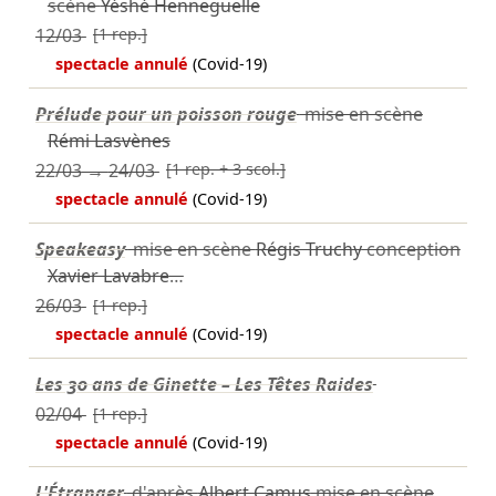
scène
Yéshé Henneguelle
12/03
[1 rep.]
spectacle annulé
(Covid-19)
Prélude pour un poisson rouge
mise en scène
Rémi Lasvènes
22/03
→
24/03
[1 rep. + 3 scol.]
spectacle annulé
(Covid-19)
Speakeasy
mise en scène
Régis Truchy
conception
Xavier Lavabre
…
26/03
[1 rep.]
spectacle annulé
(Covid-19)
Les 30 ans de Ginette – Les Têtes Raides
02/04
[1 rep.]
spectacle annulé
(Covid-19)
L'Étranger
d'après
Albert Camus
mise en scène