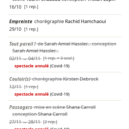
16/10
[1 rep.]
Empreinte
chorégraphie
Rachid Hamchaoui
29/10
[1 rep.]
Tout pareil !
de
Sarah Amiel Hassler
… conception
Sarah Amiel Hassler
…
02/11
→
04/11
[1 rep. + 3 scol.]
spectacle annulé
(Covid-19)
Couloir(s)
chorégraphie
Kirsten Debrock
12/11
[1 rep.]
spectacle annulé
(Covid-19)
Passagers
mise en scène
Shana Carroll
conception
Shana Carroll
27/11
→
28/11
[2 rep.]