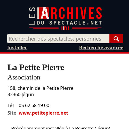
Rech
Installer
Recherche avancée
La Petite Pierre
Association
158, chemin de la Petite Pierre
32360
Jégun
Tél
05 62 68 19 00
Site
www.petitepierre.net
Précédemment installée à La Peyrette (Jégun).