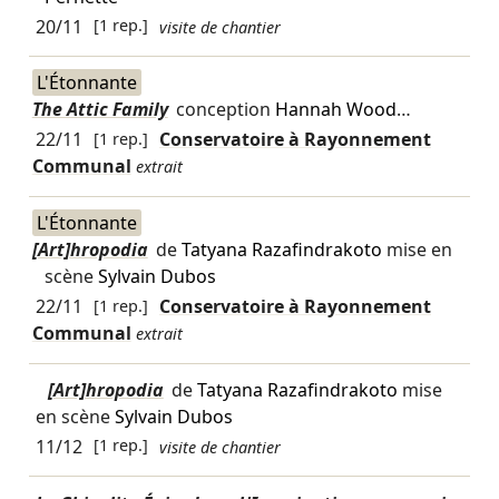
20/11
[1 rep.]
visite de chantier
L'Étonnante
The Attic Family
conception
Hannah Wood
…
22/11
[1 rep.]
Conservatoire à Rayonnement
Communal
extrait
L'Étonnante
[Art]hropodia
de
Tatyana Razafindrakoto
mise en
scène
Sylvain Dubos
22/11
[1 rep.]
Conservatoire à Rayonnement
Communal
extrait
[Art]hropodia
de
Tatyana Razafindrakoto
mise
en scène
Sylvain Dubos
11/12
[1 rep.]
visite de chantier