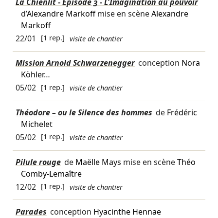
La Chienlit - Épisode 3 - L'Imagination au pouvoir
d’
Alexandre Markoff
mise en scène
Alexandre
Markoff
22/01
[1 rep.]
visite de chantier
Mission Arnold Schwarzenegger
conception
Nora
Köhler
…
05/02
[1 rep.]
visite de chantier
Théodore – ou le Silence des hommes
de
Frédéric
Michelet
05/02
[1 rep.]
visite de chantier
Pilule rouge
de
Maëlle Mays
mise en scène
Théo
Comby-Lemaître
12/02
[1 rep.]
visite de chantier
Parades
conception
Hyacinthe Hennae