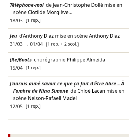
Téléphone-moi
de
Jean-Christophe Dollé
mise en
scène
Clotilde Morgiève
…
18/03
[1 rep.]
Jeu
d’
Anthony Diaz
mise en scène
Anthony Diaz
31/03
→
01/04
[1 rep. + 2 scol.]
(Re)Boots
chorégraphie
Philippe Almeida
15/04
[1 rep.]
J'aurais aimé savoir ce que ça fait d'être libre – À
l'ombre de Nina Simone
de
Chloé Lacan
mise en
scène
Nelson-Rafaell Madel
12/05
[1 rep.]