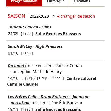
Programmation
Historique
Créations
SAISON
changer de saison
Thibault Cauvin - Films
24/09
[1 rep.]
Salle Georges Brassens
Sarah McCoy - High Priestess
01/10
[1 rep.]
Du balai !
mise en scène
Patrick Conan
conception
Mathilde Henry
…
14/10
→
15/10
[1 rep. + 2 scol.]
Centre culturel
Camille Claudel
Les Frères Colle - Drum Brothers – Jonglage
percutant
mise en scène
Éric Bouvron
19/11
[1 rep.]
Salle Georges Brassens