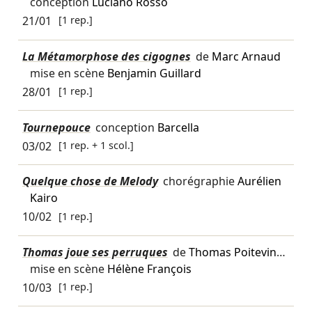
conception
Luciano Rosso
21/01
[1 rep.]
La Métamorphose des cigognes
de
Marc Arnaud
mise en scène
Benjamin Guillard
28/01
[1 rep.]
Tournepouce
conception
Barcella
03/02
[1 rep. + 1 scol.]
Quelque chose de Melody
chorégraphie
Aurélien
Kairo
10/02
[1 rep.]
Thomas joue ses perruques
de
Thomas Poitevin
…
mise en scène
Hélène François
10/03
[1 rep.]