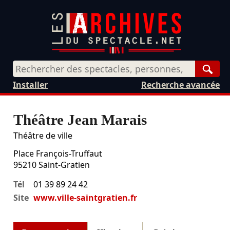
Rech
Installer
Recherche avancée
Théâtre Jean Marais
Théâtre de ville
Place François-Truffaut
95210
Saint-Gratien
Tél
01 39 89 24 42
Site
www.ville-saintgratien.fr