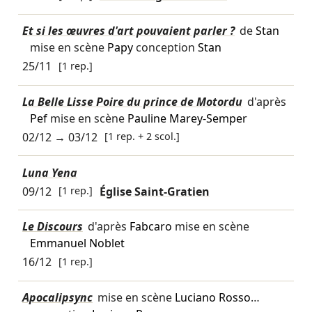
Et si les œuvres d'art pouvaient parler ?
de
Stan
mise en scène
Papy
conception
Stan
25/11
[1 rep.]
La Belle Lisse Poire du prince de Motordu
d'après
Pef
mise en scène
Pauline Marey-Semper
02/12
→
03/12
[1 rep. + 2 scol.]
Luna Yena
09/12
[1 rep.]
Église Saint-Gratien
Le Discours
d'après
Fabcaro
mise en scène
Emmanuel Noblet
16/12
[1 rep.]
Apocalipsync
mise en scène
Luciano Rosso
…