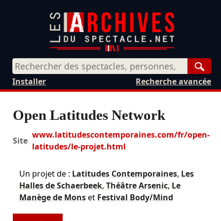
Rech
Installer
Recherche avancée
Open Latitudes Network
www.latitudescontemporaines.com/fr/open-
Site
latitudes/le-projet.html
Un projet de :
Latitudes Contemporaines
,
Les
Halles de Schaerbeek
,
Théâtre Arsenic
,
Le
Manège de Mons
et
Festival Body/Mind