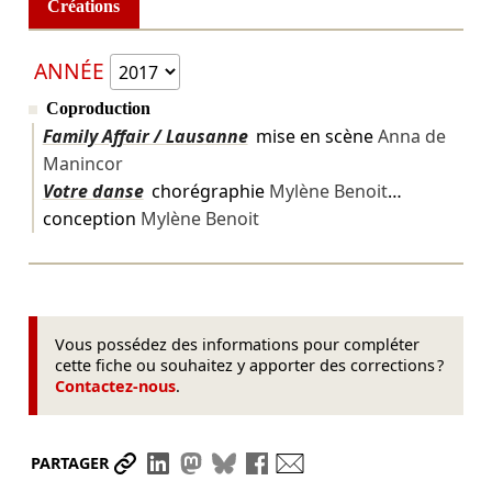
Créations
ANNÉE
Coproduction
Family Affair / Lausanne
mise en scène
Anna de
Manincor
Votre danse
chorégraphie
Mylène Benoit
…
conception
Mylène Benoit
Vous possédez des informations pour compléter
cette fiche ou souhaitez y apporter des corrections ?
Contactez-nous
.
Partager le lien
Partager sur LinkedIn
Partager sur Mastodon
Partager sur Bluesky
Partager sur Facebook
Envoyer par mail
PARTAGER