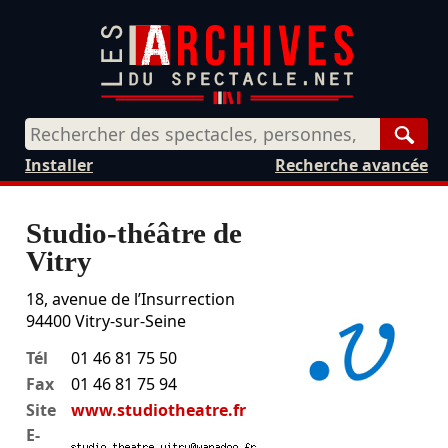
Rech
Installer
Recherche avancée
Studio-théâtre de
Vitry
18, avenue de l’Insurrection
94400
Vitry-sur-Seine
Tél
01 46 81 75 50
Fax
01 46 81 75 94
Site
www.studiotheatre.fr
E-