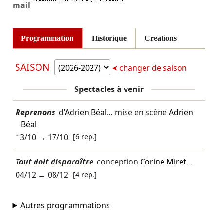
mail
Programmation
Historique
Créations
SAISON
changer de saison
Spectacles à venir
Reprenons
d’
Adrien Béal
… mise en scène
Adrien
Béal
13/10
→
17/10
[6 rep.]
Tout doit disparaître
conception
Corine Miret
…
04/12
→
08/12
[4 rep.]
Autres programmations