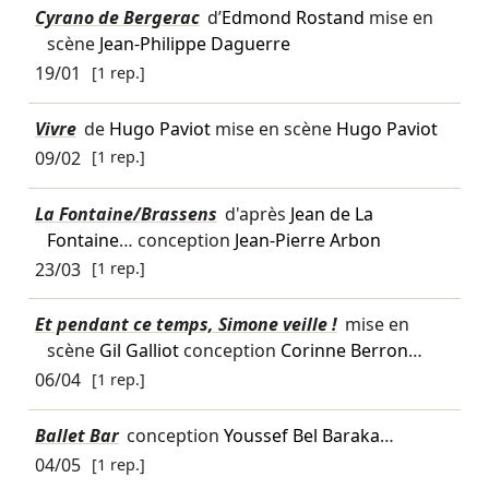
Cyrano de Bergerac
d’
Edmond Rostand
mise en
scène
Jean-Philippe Daguerre
19/01
[1 rep.]
Vivre
de
Hugo Paviot
mise en scène
Hugo Paviot
09/02
[1 rep.]
La Fontaine/Brassens
d'après
Jean de La
Fontaine
… conception
Jean-Pierre Arbon
23/03
[1 rep.]
Et pendant ce temps, Simone veille !
mise en
scène
Gil Galliot
conception
Corinne Berron
…
06/04
[1 rep.]
Ballet Bar
conception
Youssef Bel Baraka
…
04/05
[1 rep.]