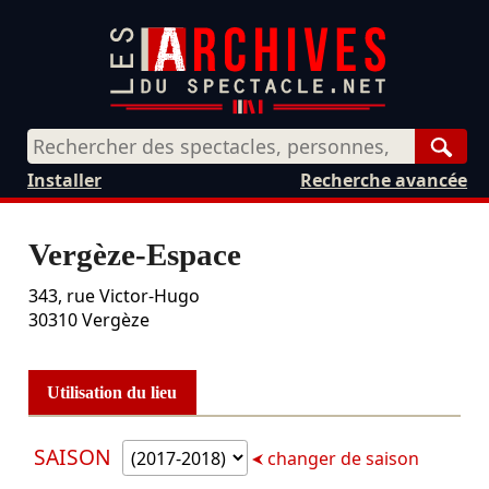
Rech
Installer
Recherche avancée
Vergèze-Espace
343, rue Victor-Hugo
30310
Vergèze
Utilisation du lieu
SAISON
changer de saison