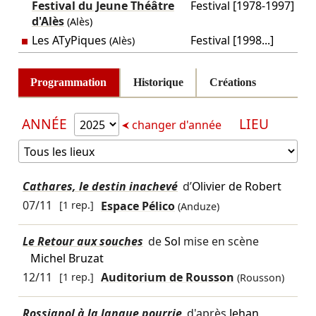
Festival du Jeune Théâtre
Festival [1978-1997]
d'Alès
(Alès)
Les ATyPiques
Festival [1998...]
(Alès)
Programmation
Historique
Créations
ANNÉE
LIEU
changer d'année
Cathares, le destin inachevé
d’
Olivier de Robert
07/11
[1 rep.]
Espace Pélico
(Anduze)
Le Retour aux souches
de
Sol
mise en scène
Michel Bruzat
12/11
[1 rep.]
Auditorium de Rousson
(Rousson)
Rossignol à la langue pourrie
d'après
Jehan