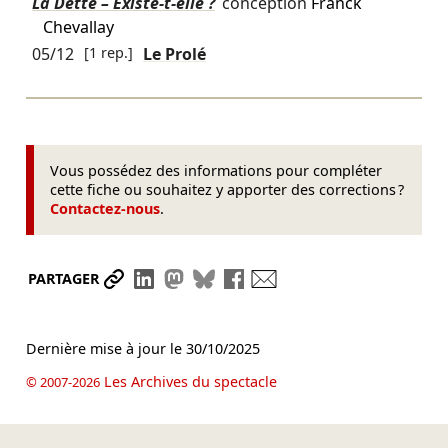
La Dette – Existe-t-elle ?
conception
Franck
Chevallay
05/12
[1 rep.]
Le Prolé
Vous possédez des informations pour compléter
cette fiche ou souhaitez y apporter des corrections ?
Contactez-nous
.
Partager le lien
Partager sur LinkedIn
Partager sur Mastodon
Partager sur Bluesky
Partager sur Facebook
Envoyer par mail
PARTAGER
Dernière mise à jour le
30/10/2025
Les Archives du spectacle
© 2007-2026