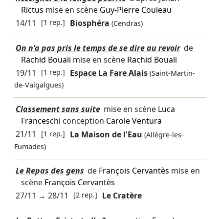
Rictus
mise en scène
Guy-Pierre Couleau
14/11
[1 rep.]
Biosphéra
(Cendras)
On n'a pas pris le temps de se dire au revoir
de
Rachid Bouali
mise en scène
Rachid Bouali
19/11
[1 rep.]
Espace La Fare Alais
(Saint-Martin-
de-Valgalgues)
Classement sans suite
mise en scène
Luca
Franceschi
conception
Carole Ventura
21/11
[1 rep.]
La Maison de l'Eau
(Allègre-les-
Fumades)
Le Repas des gens
de
François Cervantès
mise en
scène
François Cervantès
27/11
→
28/11
[2 rep.]
Le Cratère