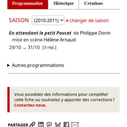
Programmation
Historique
Créations
SAISON
changer de saison
En attendant le petit Poucet
de
Philippe Dorin
mise en scène
Hélène Arnaud
29/10
→
31/10
[3 rep.]
Autres programmations
Vous possédez des informations pour compléter
cette fiche ou souhaitez y apporter des corrections ?
Contactez-nous
.
Partager le lien
Partager sur LinkedIn
Partager sur Mastodon
Partager sur Bluesky
Partager sur Facebook
Envoyer par mail
PARTAGER