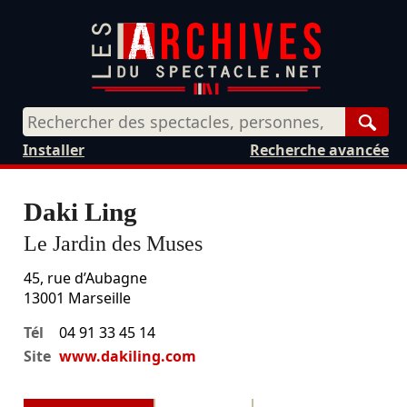
Rech
Installer
Recherche avancée
Daki Ling
Le Jardin des Muses
45, rue d’Aubagne
13001
Marseille
Tél
04 91 33 45 14
Site
www.dakiling.com