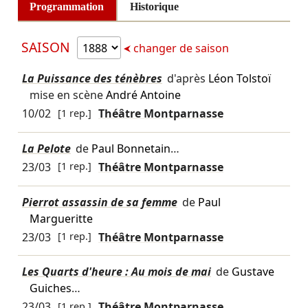
Programmation
Historique
SAISON
changer de saison
La Puissance des ténèbres
d'après
Léon Tolstoï
mise en scène
André Antoine
10/02
[1 rep.]
Théâtre Montparnasse
La Pelote
de
Paul Bonnetain
…
23/03
[1 rep.]
Théâtre Montparnasse
Pierrot assassin de sa femme
de
Paul
Margueritte
23/03
[1 rep.]
Théâtre Montparnasse
Les Quarts d'heure : Au mois de mai
de
Gustave
Guiches
…
23/03
[1 rep.]
Théâtre Montparnasse