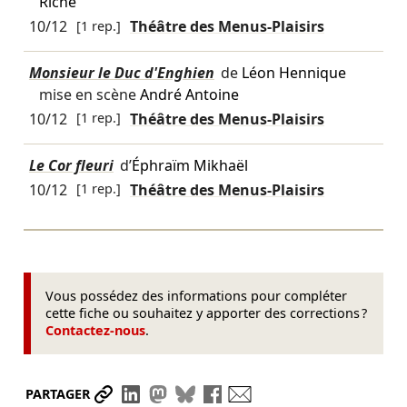
Riche
10/12
[1 rep.]
Théâtre des Menus-Plaisirs
Monsieur le Duc d'Enghien
de
Léon Hennique
mise en scène
André Antoine
10/12
[1 rep.]
Théâtre des Menus-Plaisirs
Le Cor fleuri
d’
Éphraïm Mikhaël
10/12
[1 rep.]
Théâtre des Menus-Plaisirs
Vous possédez des informations pour compléter
cette fiche ou souhaitez y apporter des corrections ?
Contactez-nous
.
Partager le lien
Partager sur LinkedIn
Partager sur Mastodon
Partager sur Bluesky
Partager sur Facebook
Envoyer par mail
PARTAGER