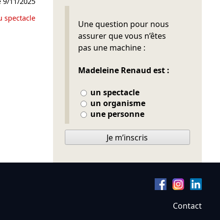
e
9/11/2025
u spectacle
Ne pas remplir
Une question pour nous
assurer que vous n’êtes
pas une machine :
Madeleine Renaud est :
un spectacle
un organisme
une personne
Je m’inscris
Contact