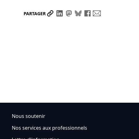
Partager le lien
Partager sur LinkedIn
Partager sur Mastodon
Partager sur Bluesky
Partager sur Face
Envoyer par ma
PARTAGER
Nous soutenir
Nos services aux professionnels