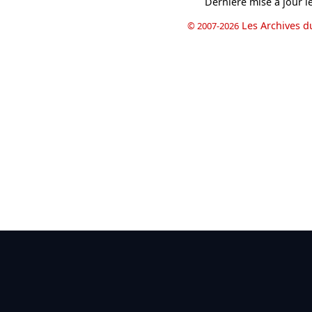
Dernière mise à jour l
Les Archives d
© 2007-2026
book
il