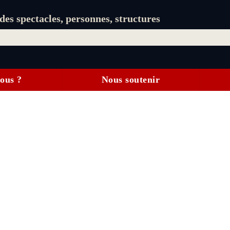
es spectacles, personnes, structures
ous ?
Nous soutenir