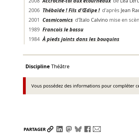
2008
Accroche-toi aux étourneaux
de
Léa Ler
2006
Thébaïde ! Fils d'Œdipe !
d'après
Jean Ra
2001
Cosmicomics
d’
Italo Calvino
mise en scè
1989
Francois le bossu
1984
À pieds joints dans les bouquins
Discipline
Théâtre
Vous possédez des informations pour compléter cet
Partager le lien
Partager sur LinkedIn
Partager sur Mastodon
Partager sur Bluesky
Partager sur Face
Envoyer par ma
PARTAGER