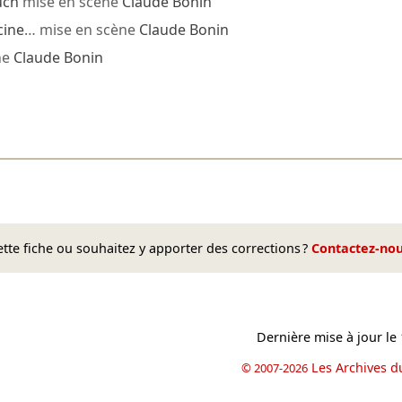
uch
mise en scène
Claude Bonin
cine
… mise en scène
Claude Bonin
ne
Claude Bonin
te fiche ou souhaitez y apporter des corrections ?
Contactez-no
Dernière mise à jour le
Les Archives d
© 2007-2026
book
il