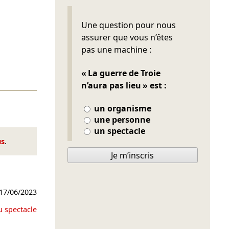
Ne pas remplir
Une question pour nous
assurer que vous n’êtes
pas une machine :
« La guerre de Troie
n’aura pas lieu » est :
un organisme
une personne
un spectacle
us
.
Je m’inscris
17/06/2023
u spectacle