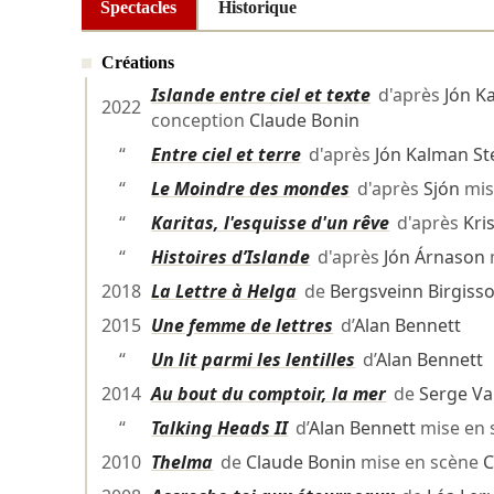
Spectacles
Historique
Créations
Islande entre ciel et texte
d'après
Jón K
2022
conception
Claude Bonin
“
Entre ciel et terre
d'après
Jón Kalman St
“
Le Moindre des mondes
d'après
Sjón
mis
“
Karitas, l'esquisse d'un rêve
d'après
Kri
“
Histoires d’Islande
d'après
Jón Árnason
2018
La Lettre à Helga
de
Bergsveinn Birgiss
2015
Une femme de lettres
d’
Alan Bennett
“
Un lit parmi les lentilles
d’
Alan Bennett
2014
Au bout du comptoir, la mer
de
Serge Val
“
Talking Heads II
d’
Alan Bennett
mise en
2010
Thelma
de
Claude Bonin
mise en scène
C