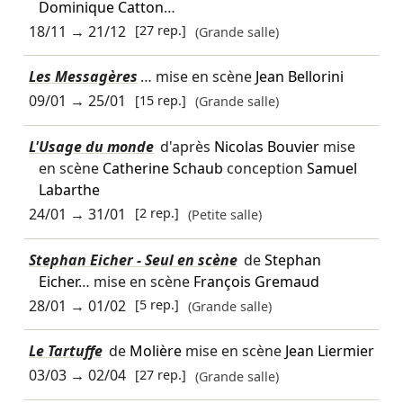
Dominique Catton
…
18/11
→
21/12
[27 rep.]
(Grande salle)
Les Messagères
… mise en scène
Jean Bellorini
09/01
→
25/01
[15 rep.]
(Grande salle)
L'Usage du monde
d'après
Nicolas Bouvier
mise
en scène
Catherine Schaub
conception
Samuel
Labarthe
24/01
→
31/01
[2 rep.]
(Petite salle)
Stephan Eicher - Seul en scène
de
Stephan
Eicher
… mise en scène
François Gremaud
28/01
→
01/02
[5 rep.]
(Grande salle)
Le Tartuffe
de
Molière
mise en scène
Jean Liermier
03/03
→
02/04
[27 rep.]
(Grande salle)