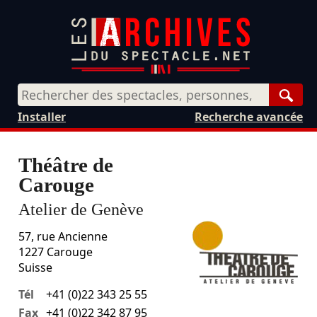
Rech
Installer
Recherche avancée
Théâtre de
Carouge
Atelier de Genève
57, rue Ancienne
1227
Carouge
Suisse
Tél
+41 (0)22 343 25 55
Fax
+41 (0)22 342 87 95