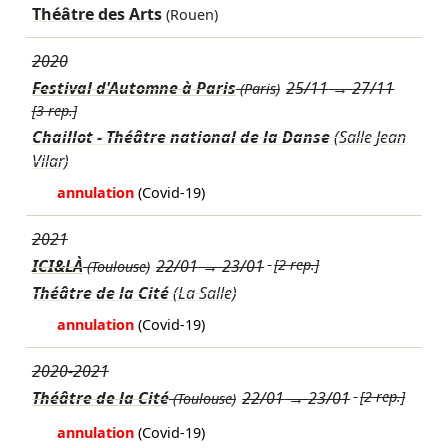
Théâtre des Arts
(Rouen)
2020
Festival d'Automne à Paris
25/11
→
27/11
(Paris)
[3 rep.]
Chaillot - Théâtre national de la Danse
(Salle Jean
Vilar)
annulation
(Covid-19)
2021
ICI&LÀ
22/01
→
23/01
[2 rep.]
(Toulouse)
Théâtre de la Cité
(La Salle)
annulation
(Covid-19)
2020-2021
Théâtre de la Cité
22/01
→
23/01
[2 rep.]
(Toulouse)
annulation
(Covid-19)