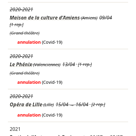
2020-2021
Maison de la culture d'Amiens
09/04
(Amiens)
[1 rep.]
(Grand théâtre)
annulation
(Covid-19)
2020-2021
Le Phénix
13/04
[1 rep.]
(Valenciennes)
(Grand théâtre)
annulation
(Covid-19)
2020-2021
Opéra de Lille
15/04
→
16/04
[2 rep.]
(Lille)
annulation
(Covid-19)
2021