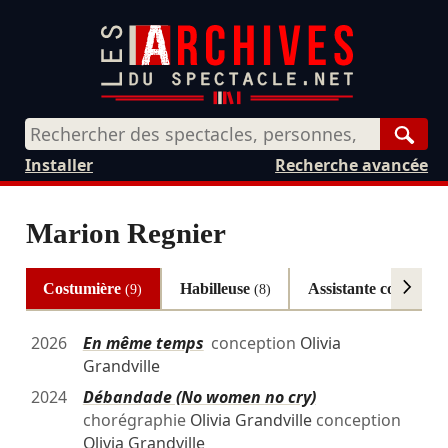
Rech
Installer
Recherche avancée
Marion Regnier
Costumière
Habilleuse
Assistante costumes
(9)
(8)
2026
En même temps
conception
Olivia
Grandville
2024
Débandade (No women no cry)
chorégraphie
Olivia Grandville
conception
Olivia Grandville