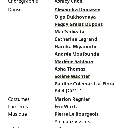
Chorégraphie
Ashley Chen
Danse
Alexandra Damasse
Olga Dukhovnaya
Peggy Grelat-Dupont
Maï Ishiwata
Catherine Legrand
Haruka Miyamoto
Andréa Moufounda
Marlène Saldana
Asha Thomas
Solène Wachter
Pauline Colemard
Flora
ou
Pilet
[
2022
...]
Costumes
Marion Regnier
Lumières
Éric Wurtz
Musique
Pierre Le Bourgeois
Animaux Vivants