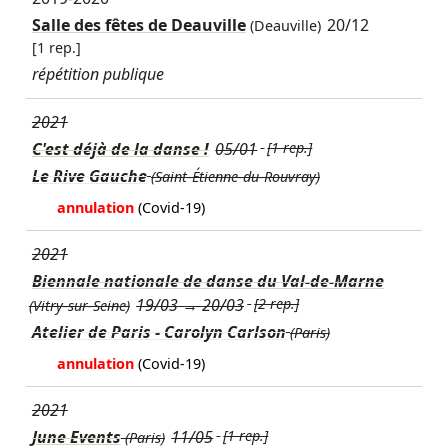
Salle des fêtes de Deauville
20/12
(Deauville)
[1 rep.]
répétition publique
2021
C'est déjà de la danse !
05/01
[1 rep.]
Le Rive Gauche
(Saint-Étienne-du-Rouvray)
annulation
(Covid-19)
2021
Biennale nationale de danse du Val-de-Marne
19/03
→
20/03
[2 rep.]
(Vitry-sur-Seine)
Atelier de Paris - Carolyn Carlson
(Paris)
annulation
(Covid-19)
2021
June Events
11/05
[1 rep.]
(Paris)