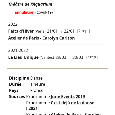
Théâtre de l'Aquarium
annulation
(Covid-19)
2022
Faits d'Hiver
21/01
→
22/01
[2 rep.]
(Paris)
Atelier de Paris - Carolyn Carlson
2021-2022
Le Lieu Unique
29/03
→
30/03
[2 rep.]
(Nantes)
Discipline
Danse
Durée
1 heure
Pays
France
Sources
Programme
June Events
2019
Programme
C'est déjà de la danse
!
2021
Programme
Atelier de Paris - Carolyn