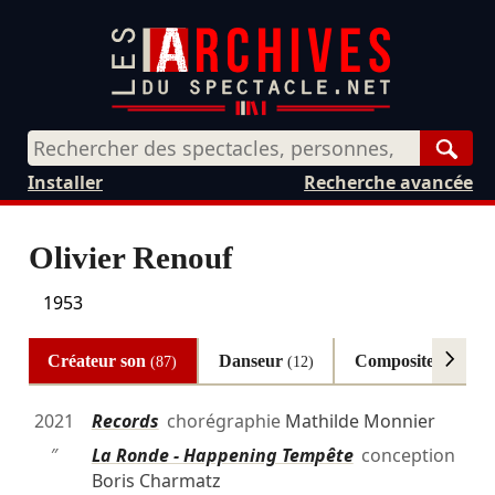
Rech
Installer
Recherche avancée
Olivier Renouf
1953
Créateur son
Danseur
Compositeur
(87)
(12)
(7)
2021
Records
chorégraphie
Mathilde Monnier
″
La Ronde - Happening Tempête
conception
Boris Charmatz