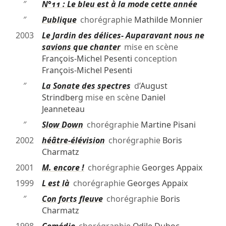
″
N°11 : Le bleu est à la mode cette année
″
Publique
chorégraphie
Mathilde Monnier
2003
Le Jardin des délices- Auparavant nous ne
savions que chanter
mise en scène
François-Michel Pesenti
conception
François-Michel Pesenti
″
La Sonate des spectres
d’
August
Strindberg
mise en scène
Daniel
Jeanneteau
″
Slow Down
chorégraphie
Martine Pisani
2002
héâtre-élévision
chorégraphie
Boris
Charmatz
2001
M. encore !
chorégraphie
Georges Appaix
1999
L est là
chorégraphie
Georges Appaix
″
Con forts fleuve
chorégraphie
Boris
Charmatz