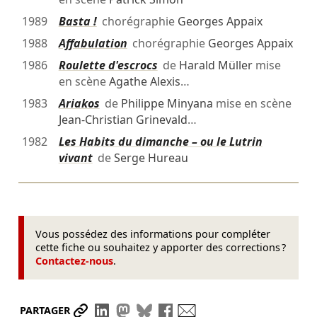
1989
Basta !
chorégraphie
Georges Appaix
1988
Affabulation
chorégraphie
Georges Appaix
1986
Roulette d'escrocs
de
Harald Müller
mise
en scène
Agathe Alexis
…
1983
Ariakos
de
Philippe Minyana
mise en scène
Jean-Christian Grinevald
…
1982
Les Habits du dimanche – ou le Lutrin
vivant
de
Serge Hureau
Vous possédez des informations pour compléter
cette fiche ou souhaitez y apporter des corrections ?
Contactez-nous
.
Partager le lien
Partager sur LinkedIn
Partager sur Mastodon
Partager sur Bluesky
Partager sur Facebook
Envoyer par mail
PARTAGER