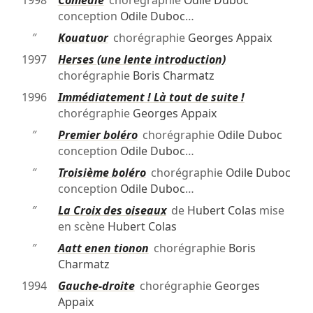
1998
Comédie
chorégraphie
Odile Duboc
conception
Odile Duboc
…
″
Kouatuor
chorégraphie
Georges Appaix
1997
Herses (une lente introduction)
chorégraphie
Boris Charmatz
1996
Immédiatement ! Là tout de suite !
chorégraphie
Georges Appaix
″
Premier boléro
chorégraphie
Odile Duboc
conception
Odile Duboc
…
″
Troisième boléro
chorégraphie
Odile Duboc
conception
Odile Duboc
…
″
La Croix des oiseaux
de
Hubert Colas
mise
en scène
Hubert Colas
″
Aatt enen tionon
chorégraphie
Boris
Charmatz
1994
Gauche-droite
chorégraphie
Georges
Appaix