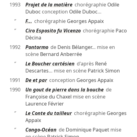
1993
Projet de la matière
chorégraphie
Odile
Duboc
conception
Odile Duboc
…
″
F...
chorégraphie
Georges Appaix
″
Ciro Esposito fu Vicenzo
chorégraphie
Paco
Dècina
1992
Pontormo
de
Denis Bélanger
… mise en
scène
Bernard Anberrée
″
Le Boucher cartésien
d'après
René
Descartes
… mise en scène
Patrick Simon
1991
De et par
conception
Georges Appaix
1990
Un gout de pierre dans la bouche
de
Françoise du Chaxel
mise en scène
Laurence Février
″
Le Conte du tailleur
chorégraphie
Georges
Appaix
″
Congo-Océan
de
Dominique Paquet
mise
en scène
Patrick Simon