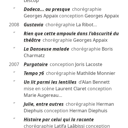
Lescop
″
Dodeca... ou presque
chorégraphie
Georges Appaix
conception
Georges Appaix
2008
Gustavia
chorégraphie
La Ribot
…
″
Rien que cette ampoule dans l'obscurité du
théâtre
chorégraphie
Georges Appaix
″
La Danseuse malade
chorégraphie
Boris
Charmatz
2007
Purgatoire
conception
Joris Lacoste
″
Tempo 76
chorégraphie
Mathilde Monnier
″
Un lit parmi les lentilles
d’
Alan Bennett
mise en scène
Laurent Claret
conception
Marie Augereau
…
″
Julie, entre autres
chorégraphie
Herman
Diephuis
conception
Herman Diephuis
″
Histoire par celui qui la raconte
chorégraphie
Latifa Laâbissi
conception