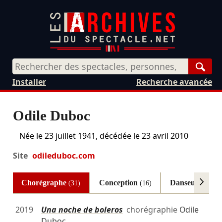
Rech
Installer
Recherche avancée
Odile Duboc
Née le
23 juillet 1941
, décédée le
23 avril 2010
Site
odileduboc.com
Chorégraphe
Conception
Danseuse
(31)
(16)
(6)
2019
Una noche de boleros
chorégraphie
Odile
Duboc
…