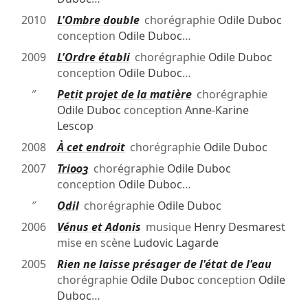
2010
L'Ombre double
chorégraphie
Odile Duboc
conception
Odile Duboc
…
2009
L'Ordre établi
chorégraphie
Odile Duboc
conception
Odile Duboc
…
″
Petit projet de la matière
chorégraphie
Odile Duboc
conception
Anne-Karine
Lescop
2008
À cet endroit
chorégraphie
Odile Duboc
2007
Trio03
chorégraphie
Odile Duboc
conception
Odile Duboc
…
″
Odil
chorégraphie
Odile Duboc
2006
Vénus et Adonis
musique
Henry Desmarest
mise en scène
Ludovic Lagarde
2005
Rien ne laisse présager de l'état de l'eau
chorégraphie
Odile Duboc
conception
Odile
Duboc
…