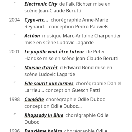
″
Electronic City
de
Falk Richter
mise en
scène
Jean-Claude Berutti
2004
Cygn-etc...
chorégraphie
Anne-Marie
Reynaud
… conception
Pedro Pauwels
″
Actéon
musique
Marc-Antoine Charpentier
mise en scène
Ludovic Lagarde
2001
Le pupille veut être tuteur
de
Peter
Handke
mise en scène
Jean-Claude Berutti
″
Maison d'arrêt
d’
Edward Bond
mise en
scène
Ludovic Lagarde
″
Elle sourit aux larmes
chorégraphie
Daniel
Larrieu
… conception
Guesch Patti
1998
Comédie
chorégraphie
Odile Duboc
conception
Odile Duboc
…
″
Rhapsody in Blue
chorégraphie
Odile
Duboc
1996
Deuxième boléro
chorégraphie
Odile