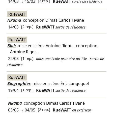
14/03
→
15/03
[2 rep.]
RueWATT
sortie de résidence
RueWATT
Nkama
conception
Dimas Carlos Tivane
14/03
[2 rep.]
RueWATT
sortie de résidence
RueWATT
Blob
mise en scène
Antoine Rigot
… conception
Antoine Rigot
…
22/03
[1 rep.]
dans une école primaire du 13e - sortie de
résidence
RueWATT
Biographies
mise en scène
Éric Longequel
19/04
[1 rep.]
RueWATT
sortie de résidence
Nkama
conception
Dimas Carlos Tivane
03/05
→
04/05
[2 rep.]
RueWATT
en extérieur