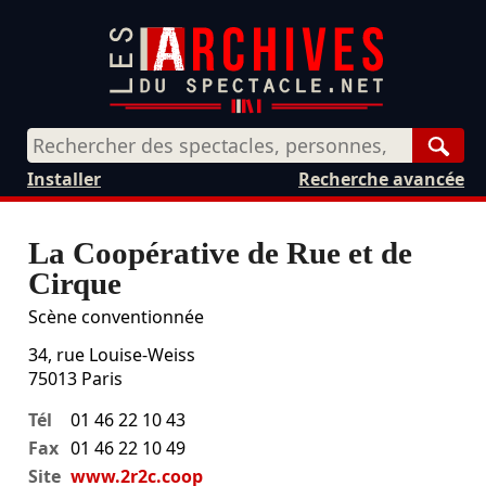
Rech
Installer
Recherche avancée
La Coopérative de Rue et de
Cirque
Scène conventionnée
34, rue Louise-Weiss
75013
Paris
Tél
01 46 22 10 43
Fax
01 46 22 10 49
Site
www.2r2c.coop