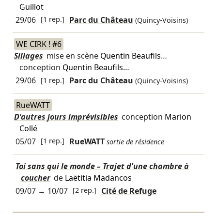
Guillot
29/06
[1 rep.]
Parc du Château
(Quincy-Voisins)
WE CIRK ! #6
Sillages
mise en scène
Quentin Beaufils
…
conception
Quentin Beaufils
…
29/06
[1 rep.]
Parc du Château
(Quincy-Voisins)
RueWATT
D'autres jours imprévisibles
conception
Marion
Collé
05/07
[1 rep.]
RueWATT
sortie de résidence
Toi sans qui le monde – Trajet d'une chambre à
coucher
de
Laëtitia Madancos
09/07
→
10/07
[2 rep.]
Cité de Refuge