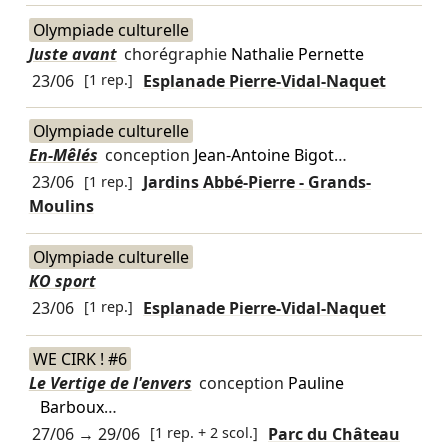
Olympiade culturelle
Juste avant
chorégraphie
Nathalie Pernette
23/06
[1 rep.]
Esplanade Pierre-Vidal-Naquet
Olympiade culturelle
En-Mêlés
conception
Jean-Antoine Bigot
…
23/06
[1 rep.]
Jardins Abbé-Pierre - Grands-
Moulins
Olympiade culturelle
KO sport
23/06
[1 rep.]
Esplanade Pierre-Vidal-Naquet
WE CIRK ! #6
Le Vertige de l'envers
conception
Pauline
Barboux
…
27/06
→
29/06
[1 rep. + 2 scol.]
Parc du Château