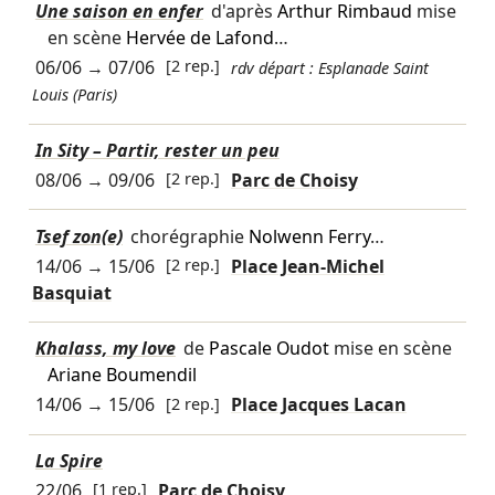
Une saison en enfer
d'après
Arthur Rimbaud
mise
en scène
Hervée de Lafond
…
06/06
→
07/06
[2 rep.]
rdv départ : Esplanade Saint
Louis (Paris)
In Sity – Partir, rester un peu
08/06
→
09/06
[2 rep.]
Parc de Choisy
Tsef zon(e)
chorégraphie
Nolwenn Ferry
…
14/06
→
15/06
[2 rep.]
Place Jean-Michel
Basquiat
Khalass, my love
de
Pascale Oudot
mise en scène
Ariane Boumendil
14/06
→
15/06
[2 rep.]
Place Jacques Lacan
La Spire
22/06
[1 rep.]
Parc de Choisy