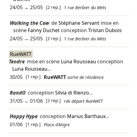
24/05
→
25/05
[2 rep.]
1 rue Berbier du Mets
Walking the Cow
de
Stéphane Servant
mise en
scène
Fanny Duchet
conception
Tristan Dubois
24/05
→
25/05
[2 rep.]
1 rue Berbier du Mets
RueWATT
Tendre
mise en scène
Luna Rousseau
conception
Luna Rousseau
…
30/05
[1 rep.]
RueWATT
sortie de résidence
RandO
conception
Silvia di Rienzo
…
31/05
→
01/06
[2 rep.]
rdv départ RueWATT
Happy Hype
conception
Marius Barthaux
…
01/06
[1 rep.]
Place d'Aligre