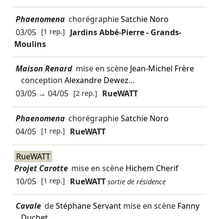
Phaenomena
chorégraphie
Satchie Noro
03/05
[1 rep.]
Jardins Abbé-Pierre - Grands-
Moulins
Maison Renard
mise en scène
Jean-Michel Frère
conception
Alexandre Dewez
…
03/05
→
04/05
[2 rep.]
RueWATT
Phaenomena
chorégraphie
Satchie Noro
04/05
[1 rep.]
RueWATT
RueWATT
Projet Carotte
mise en scène
Hichem Cherif
10/05
[1 rep.]
RueWATT
sortie de résidence
Cavale
de
Stéphane Servant
mise en scène
Fanny
Duchet