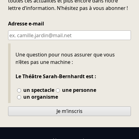
toutes ces actualités et plus encore dans notre
lettre d’information. N’hésitez pas à vous abonner !
Adresse e-mail
Ne pas remplir
Une question pour nous assurer que vous
n’êtes pas une machine :
Le Théâtre Sarah-Bernhardt est :
un spectacle
une personne
un organisme
Je m’inscris