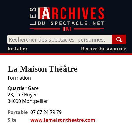
Rech
Installer
Recherche avancée
La Maison Théâtre
Formation
Quartier Gare
23, rue Boyer
34000
Montpellier
Portable
07 67 24 79 79
Site
www.lamaisontheatre.com