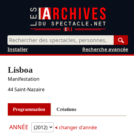
Rech
Installer
Recherche avancée
Lisboa
Manifestation
44
Saint-Nazaire
Programmation
Créations
ANNÉE
changer d'année