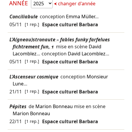
ANNÉE
changer d'année
Conciliabule
conception
Emma Müller
…
05/11
[1 rep.]
Espace culturel Barbara
L'A(gneau)stronaute – fables funky farfelues
fichtrement fun, 1
mise en scène
David
Lacomblez
… conception
David Lacomblez
…
05/11
[1 rep.]
Espace culturel Barbara
L'Ascenseur cosmique
conception
Monsieur
Lune
…
21/11
[1 rep.]
Espace culturel Barbara
Pépites
de
Marion Bonneau
mise en scène
Marion Bonneau
22/11
[1 rep.]
Espace culturel Barbara