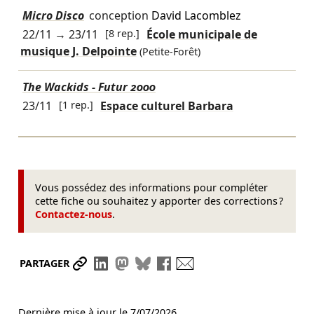
Micro Disco
conception
David Lacomblez
22/11
→
23/11
[8 rep.]
École municipale de
musique J. Delpointe
(Petite-Forêt)
The Wackids - Futur 2000
23/11
[1 rep.]
Espace culturel Barbara
Vous possédez des informations pour compléter
cette fiche ou souhaitez y apporter des corrections ?
Contactez-nous
.
Partager le lien
Partager sur LinkedIn
Partager sur Mastodon
Partager sur Bluesky
Partager sur Facebook
Envoyer par mail
PARTAGER
Dernière mise à jour le
7/07/2026