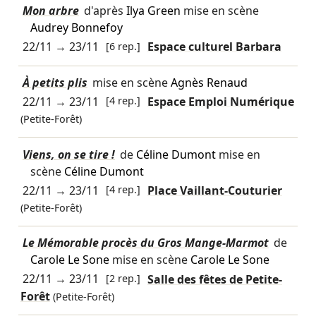
Mon arbre
d'après
Ilya Green
mise en scène
Audrey Bonnefoy
22/11
→
23/11
[6 rep.]
Espace culturel Barbara
À petits plis
mise en scène
Agnès Renaud
22/11
→
23/11
[4 rep.]
Espace Emploi Numérique
(Petite-Forêt)
Viens, on se tire !
de
Céline Dumont
mise en
scène
Céline Dumont
22/11
→
23/11
[4 rep.]
Place Vaillant-Couturier
(Petite-Forêt)
Le Mémorable procès du Gros Mange-Marmot
de
Carole Le Sone
mise en scène
Carole Le Sone
22/11
→
23/11
[2 rep.]
Salle des fêtes de Petite-
Forêt
(Petite-Forêt)