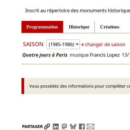
Inscrit au répertoire des monuments historiqu
Programmation
Historique
Créations
SAISON
changer de saison
Quatre jours à Paris
musique
Francis Lopez
13/
Vous possédez des informations pour compléter cet
Partager le lien
Partager sur LinkedIn
Partager sur Mastodon
Partager sur Bluesky
Partager sur Face
Envoyer par ma
PARTAGER