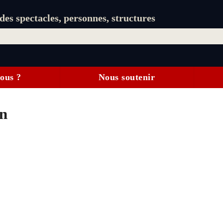
es spectacles, personnes, structures
ous ?
Nous soutenir
in