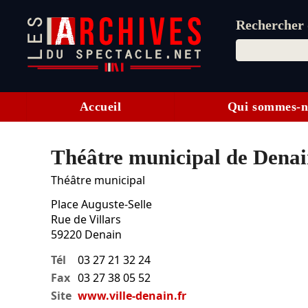
Rechercher d
Accueil
Qui sommes-n
Théâtre municipal de Dena
Théâtre municipal
Place Auguste-Selle
Rue de Villars
59220
Denain
Tél
03 27 21 32 24
Fax
03 27 38 05 52
Site
www.ville-denain.fr