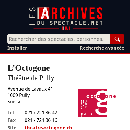
Rech
Installer
Recherche avancée
L’Octogone
Théâtre de Pully
Avenue de Lavaux 41
1009
Pully
Suisse
Tél
021 / 721 36 47
Fax
021 / 721 36 16
Site
theatre-octogone.ch