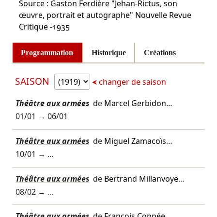
Source : Gaston Ferdière "Jehan-Rictus, son
œuvre, portrait et autographe" Nouvelle Revue
Critique -1935
Programmation
Historique
Créations
SAISON
changer de saison
Théâtre aux armées
de
Marcel Gerbidon
…
01/01
→
06/01
Théâtre aux armées
de
Miguel Zamacoïs
…
10/01
→ ...
Théâtre aux armées
de
Bertrand Millanvoye
…
08/02
→ ...
Théâtre aux armées
de
François Coppée
…