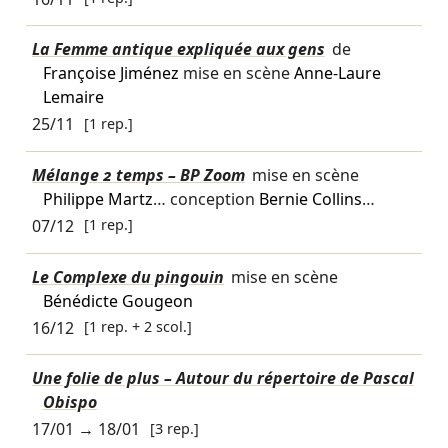
La Femme antique expliquée aux gens
de
Françoise Jiménez
mise en scène
Anne-Laure
Lemaire
25/11
[1 rep.]
Mélange 2 temps – BP Zoom
mise en scène
Philippe Martz
… conception
Bernie Collins
…
07/12
[1 rep.]
Le Complexe du pingouin
mise en scène
Bénédicte Gougeon
16/12
[1 rep. + 2 scol.]
Une folie de plus – Autour du répertoire de Pascal
Obispo
17/01
→
18/01
[3 rep.]