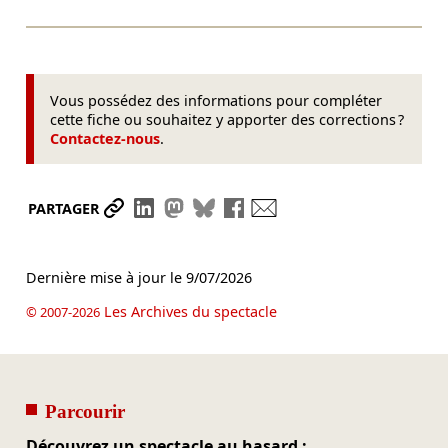
Vous possédez des informations pour compléter
cette fiche ou souhaitez y apporter des corrections ?
Contactez-nous
.
Partager le lien
Partager sur LinkedIn
Partager sur Mastodon
Partager sur Bluesky
Partager sur Facebook
Envoyer par mail
PARTAGER
Dernière mise à jour le
9/07/2026
Les Archives du spectacle
© 2007-2026
Parcourir
Découvrez un spectacle au hasard :