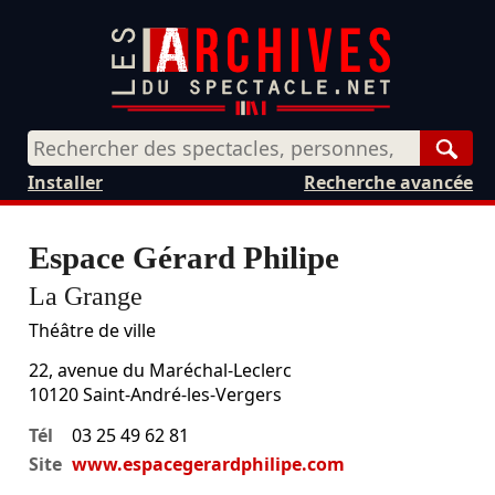
Rech
Installer
Recherche avancée
Espace Gérard Philipe
La Grange
Théâtre de ville
22, avenue du Maréchal-Leclerc
10120
Saint-André-les-Vergers
Tél
03 25 49 62 81
Site
www.espacegerardphilipe.com