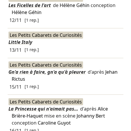
Les Ficelles de l'art
de
Hélène Géhin
conception
Hélène Géhin
12/11
[1 rep.]
Les Petits Cabarets de Curiosités
Little Italy
13/11
[1 rep.]
Les Petits Cabarets de Curiosités
Gn'a rien à faire, gn'a qu'à pleurer
d'après
Jehan
Rictus
15/11
[1 rep.]
Les Petits Cabarets de Curiosités
La Princesse qui n'aimait pas…
d'après
Alice
Brière-Haquet
mise en scène
Johanny Bert
conception
Caroline Guyot
16/11
[1 rep.]