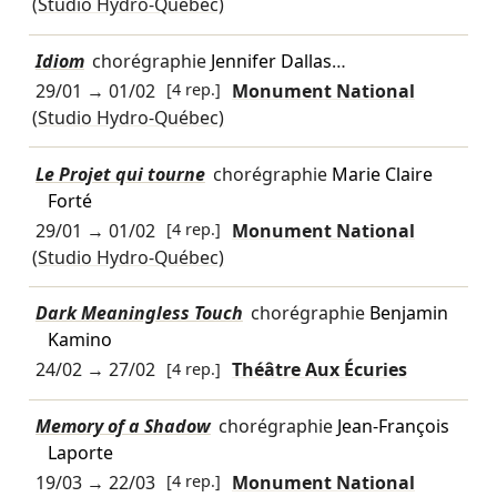
(Studio Hydro-Québec)
Idiom
chorégraphie
Jennifer Dallas
…
29/01
→
01/02
[4 rep.]
Monument National
(Studio Hydro-Québec)
Le Projet qui tourne
chorégraphie
Marie Claire
Forté
29/01
→
01/02
[4 rep.]
Monument National
(Studio Hydro-Québec)
Dark Meaningless Touch
chorégraphie
Benjamin
Kamino
24/02
→
27/02
[4 rep.]
Théâtre Aux Écuries
Memory of a Shadow
chorégraphie
Jean-François
Laporte
19/03
→
22/03
[4 rep.]
Monument National