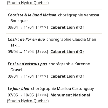
(Studio Hydro-Québec)
Choriste & le Band Maison
chorégraphie
Vanessa
Bousquet
09/04
→
11/04
[3 rep.]
Cabaret Lion d'Or
Cash : de l'or en duo
chorégraphie
Claudia Chan
Tak
…
09/04
→
11/04
[3 rep.]
Cabaret Lion d'Or
Et si tu n'existais pas
chorégraphie
Karenne
Gravel
…
09/04
→
11/04
[3 rep.]
Cabaret Lion d'Or
Le Jour bleu
chorégraphie
Marilou Castonguay
07/05
→
10/05
[4 rep.]
Monument National
(Studio Hydro-Québec)