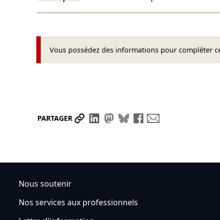
Vous possédez des informations pour compléter cet
Partager le lien
Partager sur LinkedIn
Partager sur Mastodon
Partager sur Bluesky
Partager sur Face
Envoyer par ma
PARTAGER
Nous soutenir
Nos services aux professionnels