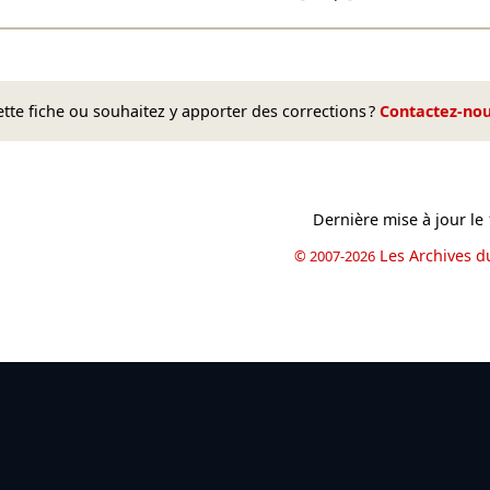
te fiche ou souhaitez y apporter des corrections ?
Contactez-no
Dernière mise à jour le
Les Archives d
© 2007-2026
book
il