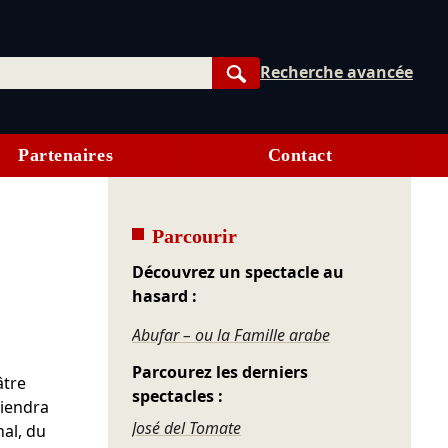
Recherche avancée
Rechercher
Partenaires
Contact
Parcourir
Découvrez un spectacle au
hasard :
Abufar – ou la Famille arabe
Parcourez les derniers
âtre
spectacles :
viendra
José del Tomate
nal, du