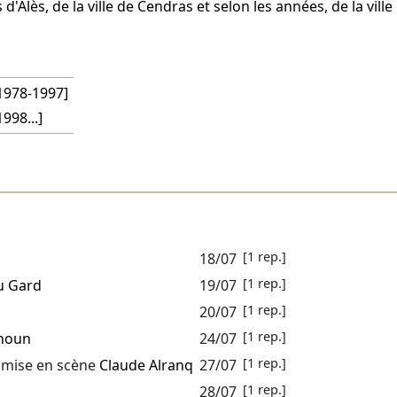
'Alès, de la ville de Cendras et selon les années, de la ville
[1978-1997]
1998...]
[1 rep.]
18/07
[1 rep.]
u Gard
19/07
[1 rep.]
20/07
[1 rep.]
noun
24/07
[1 rep.]
mise en scène
Claude Alranq
27/07
[1 rep.]
28/07