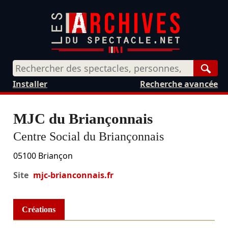
Rech
Installer
Recherche avancée
MJC du Briançonnais
Centre Social du Briançonnais
05100
Briançon
Site
mjc-brianconnais.fr
Créations