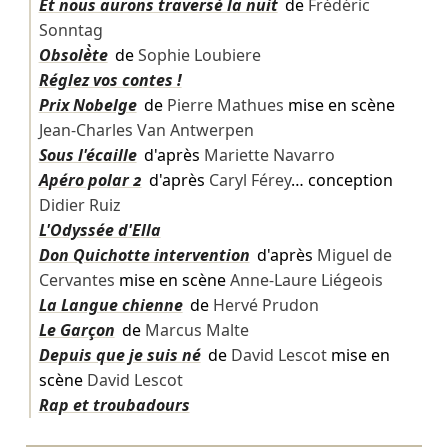
Et nous aurons traversé la nuit
de
Frédéric
Sonntag
Obsolè̀te
de
Sophie Loubiere
Réglez vos contes !
Prix Nobelge
de
Pierre Mathues
mise en scène
Jean-Charles Van Antwerpen
Sous l'écaille
d'après
Mariette Navarro
Apéro polar 2
d'après
Caryl Férey
… conception
Didier Ruiz
L'Odyssée d'Ella
Don Quichotte intervention
d'après
Miguel de
Cervantes
mise en scène
Anne-Laure Liégeois
La Langue chienne
de
Hervé Prudon
Le Garçon
de
Marcus Malte
Depuis que je suis né
de
David Lescot
mise en
scène
David Lescot
Rap et troubadours