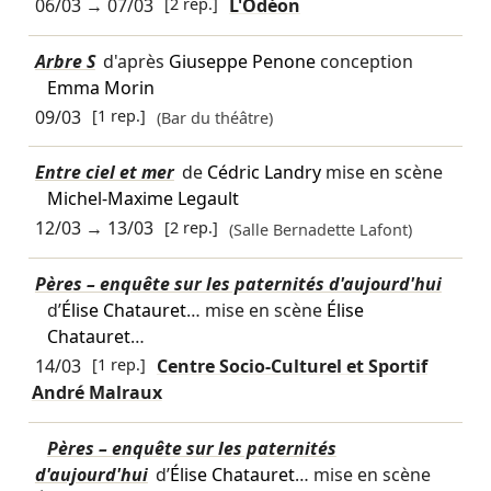
06/03
→
07/03
[2 rep.]
L'Odéon
Arbre S
d'après
Giuseppe Penone
conception
Emma Morin
09/03
[1 rep.]
(Bar du théâtre)
Entre ciel et mer
de
Cédric Landry
mise en scène
Michel-Maxime Legault
12/03
→
13/03
[2 rep.]
(Salle Bernadette Lafont)
Pères – enquête sur les paternités d'aujourd'hui
d’
Élise Chatauret
… mise en scène
Élise
Chatauret
…
14/03
[1 rep.]
Centre Socio-Culturel et Sportif
André Malraux
Pères – enquête sur les paternités
d'aujourd'hui
d’
Élise Chatauret
… mise en scène