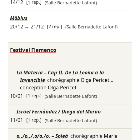
14/12
[1 rep.]
(Salle Bernadette Lafont)
Möbius
20/12
→
21/12
[2 rep.]
(Salle Bernadette Lafont)
Festival Flamenco
La Materia – Cap II. De La Leona a la
Invencible
chorégraphie
Olga Pericet
…
conception
Olga Pericet
10/01
[1 rep.]
(Salle Bernadette Lafont)
Israel Fernández / Diego del Morao
11/01
[1 rep.]
(Salle Bernadette Lafont)
o../o../.o/o./o. – Soleá
chorégraphie
María