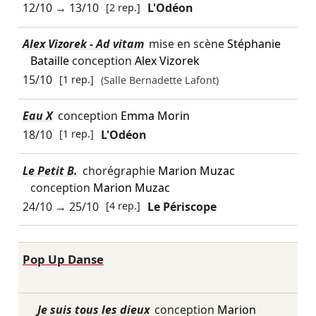
12/10
→
13/10
[2 rep.]
L'Odéon
Alex Vizorek - Ad vitam
mise en scène
Stéphanie
Bataille
conception
Alex Vizorek
15/10
[1 rep.]
(Salle Bernadette Lafont)
Eau X
conception
Emma Morin
18/10
[1 rep.]
L'Odéon
Le Petit B.
chorégraphie
Marion Muzac
conception
Marion Muzac
24/10
→
25/10
[4 rep.]
Le Périscope
Pop Up Danse
Je suis tous les dieux
conception
Marion