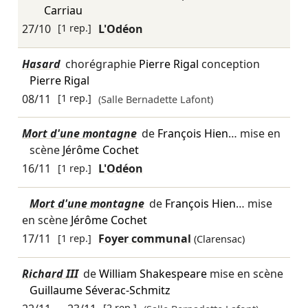
Carriau
27/10
[1 rep.]
L'Odéon
Hasard
chorégraphie
Pierre Rigal
conception
Pierre Rigal
08/11
[1 rep.]
(Salle Bernadette Lafont)
Mort d'une montagne
de
François Hien
… mise en
scène
Jérôme Cochet
16/11
[1 rep.]
L'Odéon
Mort d'une montagne
de
François Hien
… mise
en scène
Jérôme Cochet
17/11
[1 rep.]
Foyer communal
(Clarensac)
Richard III
de
William Shakespeare
mise en scène
Guillaume Séverac-Schmitz
[2 rep.]