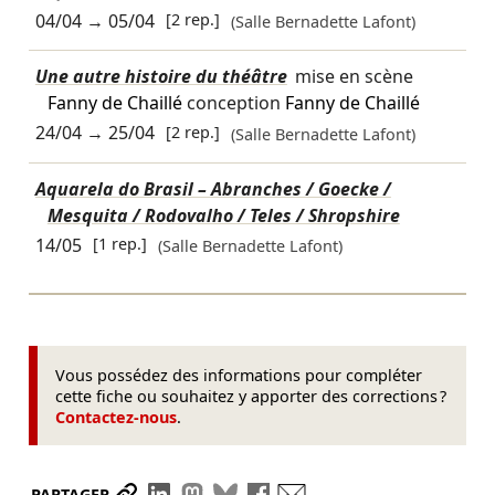
04/04
→
05/04
[2 rep.]
(Salle Bernadette Lafont)
Une autre histoire du théâtre
mise en scène
Fanny de Chaillé
conception
Fanny de Chaillé
24/04
→
25/04
[2 rep.]
(Salle Bernadette Lafont)
Aquarela do Brasil – Abranches / Goecke /
Mesquita / Rodovalho / Teles / Shropshire
14/05
[1 rep.]
(Salle Bernadette Lafont)
Vous possédez des informations pour compléter
cette fiche ou souhaitez y apporter des corrections ?
Contactez-nous
.
Partager le lien
Partager sur LinkedIn
Partager sur Mastodon
Partager sur Bluesky
Partager sur Facebook
Envoyer par mail
PARTAGER