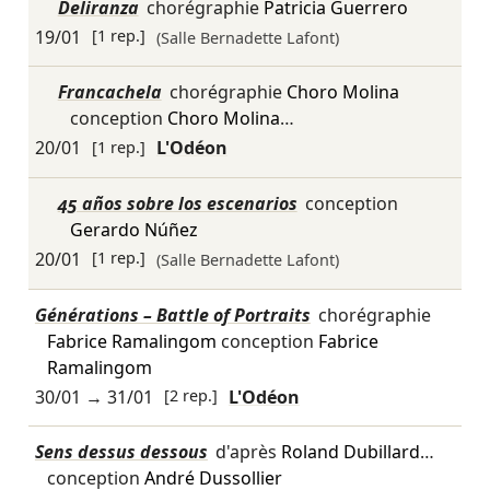
Deliranza
chorégraphie
Patricia Guerrero
19/01
[1 rep.]
(Salle Bernadette Lafont)
Francachela
chorégraphie
Choro Molina
conception
Choro Molina
…
20/01
[1 rep.]
L'Odéon
45 años sobre los escenarios
conception
Gerardo Núñez
20/01
[1 rep.]
(Salle Bernadette Lafont)
Générations – Battle of Portraits
chorégraphie
Fabrice Ramalingom
conception
Fabrice
Ramalingom
30/01
→
31/01
[2 rep.]
L'Odéon
Sens dessus dessous
d'après
Roland Dubillard
…
conception
André Dussollier