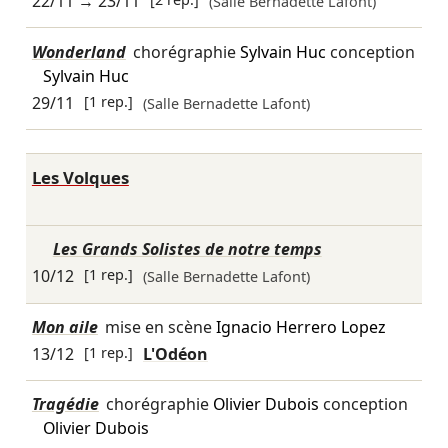
22/11
→
23/11
(Salle Bernadette Lafont)
Wonderland
chorégraphie
Sylvain Huc
conception
Sylvain Huc
29/11
[1 rep.]
(Salle Bernadette Lafont)
Les Volques
Les Grands Solistes de notre temps
10/12
[1 rep.]
(Salle Bernadette Lafont)
Mon aile
mise en scène
Ignacio Herrero Lopez
13/12
[1 rep.]
L'Odéon
Tragédie
chorégraphie
Olivier Dubois
conception
Olivier Dubois