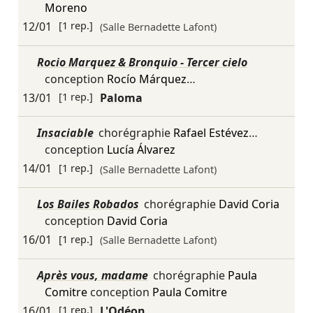
Moreno
12/01
[1 rep.]
(Salle Bernadette Lafont)
Rocio Marquez & Bronquio - Tercer cielo
conception
Rocío Márquez
…
13/01
[1 rep.]
Paloma
Insaciable
chorégraphie
Rafael Estévez
…
conception
Lucía Álvarez
14/01
[1 rep.]
(Salle Bernadette Lafont)
Los Bailes Robados
chorégraphie
David Coria
conception
David Coria
16/01
[1 rep.]
(Salle Bernadette Lafont)
Après vous, madame
chorégraphie
Paula
Comitre
conception
Paula Comitre
16/01
[1 rep.]
L'Odéon