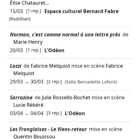
Élise Chatauret
…
15/03
[1 rep.]
Espace culturel Bernard Fabre
(Rodilhan)
Norman, c'est comme normal à une lettre près
de
Marie Henry
20/03
[1 rep.]
L'Odéon
Lazzi
de
Fabrice Melquiot
mise en scène
Fabrice
Melquiot
29/03
→
30/03
[2 rep.]
(Salle Bernadette Lafont)
Sarrazine
de
Julie Rossello-Rochet
mise en scène
Lucie Rébéré
03/04
→
04/04
[3 rep.]
L'Odéon
Les Franglaises - Le Viens-retour
mise en scène
Quentin Bouissou