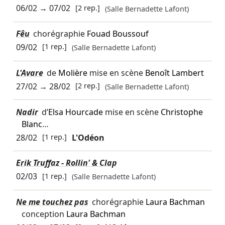
06/02
→
07/02
[2 rep.]
(Salle Bernadette Lafont)
Fêu
chorégraphie
Fouad Boussouf
09/02
[1 rep.]
(Salle Bernadette Lafont)
L'Avare
de
Molière
mise en scène
Benoît Lambert
27/02
→
28/02
[2 rep.]
(Salle Bernadette Lafont)
Nadir
d’
Elsa Hourcade
mise en scène
Christophe
Blanc
…
28/02
[1 rep.]
L'Odéon
Erik Truffaz - Rollin' & Clap
02/03
[1 rep.]
(Salle Bernadette Lafont)
Ne me touchez pas
chorégraphie
Laura Bachman
conception
Laura Bachman