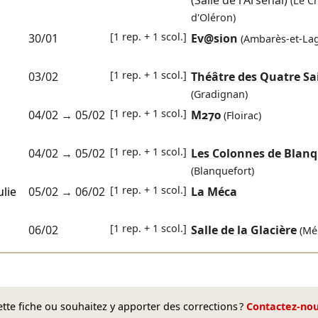
(Salle de l'Arsenal)
(Le C
d'Oléron)
[1 rep. + 1 scol.]
30/01
Ev@sion
(Ambarès-et-Lag
[1 rep. + 1 scol.]
03/02
Théâtre des Quatre Sa
(Gradignan)
[1 rep. + 1 scol.]
04/02
→
05/02
M270
(Floirac)
[1 rep. + 1 scol.]
04/02
→
05/02
Les Colonnes de Blanq
(Blanquefort)
[1 rep. + 1 scol.]
ulie
05/02
→
06/02
La Méca
[1 rep. + 1 scol.]
06/02
Salle de la Glacière
(Mé
te fiche ou souhaitez y apporter des corrections ?
Contactez-no