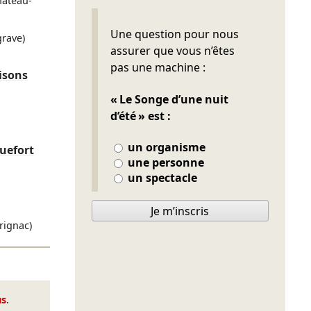
hâteau-
Ne pas remplir
Une question pour nous
rave)
assurer que vous n’êtes
pas une machine :
isons
« Le Songe d’une nuit
d’été » est :
un organisme
uefort
une personne
un spectacle
Je m’inscris
rignac)
us
.