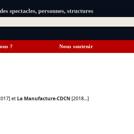
es spectacles, personnes, structures
ous ?
Nous soutenir
-2017] et
La Manufacture-CDCN
[2018...]