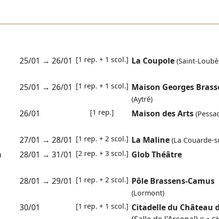
[1 rep. + 1 scol.]
25/01
→
26/01
La Coupole
(Saint-Loubè
[1 rep. + 1 scol.]
25/01
→
26/01
Maison Georges Brass
(Aytré)
[1 rep.]
26/01
Maison des Arts
(Pessac
[1 rep. + 2 scol.]
27/01
→
28/01
La Maline
(La Couarde-s
[2 rep. + 3 scol.]
n
28/01
→
31/01
Glob Théâtre
[1 rep. + 2 scol.]
28/01
→
29/01
Pôle Brassens-Camus
(Lormont)
[1 rep. + 1 scol.]
30/01
Citadelle du Château 