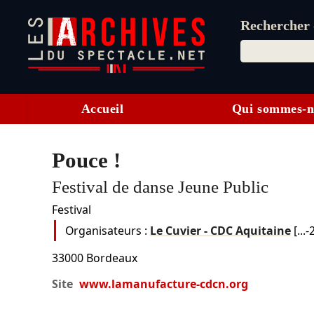
Rechercher d
Accueil
Qui sommes-n
Pouce !
Festival de danse Jeune Public
Festival
Organisateurs :
Le Cuvier - CDC Aquitaine
[...
33000
Bordeaux
Site
www.lamanufacture-cdcn.org