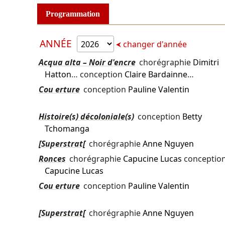
Programmation
ANNÉE
changer d'année
Acqua alta – Noir d'encre
chorégraphie
Dimitri
Hatton
… conception
Claire Bardainne
…
Cou erture
conception
Pauline Valentin
Histoire(s) décoloniale(s)
conception
Betty
Tchomanga
[Superstrat[
chorégraphie
Anne Nguyen
Ronces
chorégraphie
Capucine Lucas
conceptio
Capucine Lucas
Cou erture
conception
Pauline Valentin
[Superstrat[
chorégraphie
Anne Nguyen