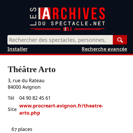
Rech
Installer
Recherche avancée
Théâtre Arto
3, rue du Rateau
84000
Avignon
Tél
04 90 82 45 61
www.procreart-avignon.fr/theatre-
Site
arto.php
67 places