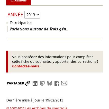
Créations
ANNÉE
Participation
Variations autour de Trois gén...
Vous possédez des informations pour compléter
cette fiche ou souhaitez y apporter des corrections ?
Contactez-nous
.
Partager le lien
Partager sur LinkedIn
Partager sur Mastodon
Partager sur Bluesky
Partager sur Facebook
Envoyer par mail
PARTAGER
Dernière mise à jour le
19/02/2013
Les Archives du spectacle
© 2007-2026