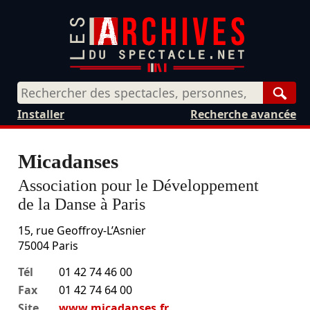
Rech
Installer
Recherche avancée
Micadanses
Association pour le Développement
de la Danse à Paris
15, rue Geoffroy-L’Asnier
75004
Paris
Tél
01 42 74 46 00
Fax
01 42 74 64 00
Site
www.micadanses.fr