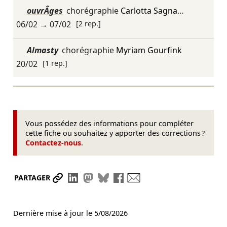
ouvrÂges
chorégraphie
Carlotta Sagna
…
06/02
→
07/02
[2 rep.]
Almasty
chorégraphie
Myriam Gourfink
20/02
[1 rep.]
Vous possédez des informations pour compléter
cette fiche ou souhaitez y apporter des corrections ?
Contactez-nous
.
Partager le lien
Partager sur LinkedIn
Partager sur Mastodon
Partager sur Bluesky
Partager sur Facebook
Envoyer par mail
PARTAGER
Dernière mise à jour le
5/08/2026