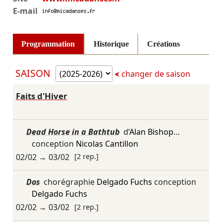
E-mail
Programmation
Historique
Créations
SAISON
changer de saison
Faits d'Hiver
Dead Horse in a Bathtub
d’
Alan Bishop
…
conception
Nicolas Cantillon
02/02
→
03/02
[2 rep.]
Dos
chorégraphie
Delgado Fuchs
conception
Delgado Fuchs
02/02
→
03/02
[2 rep.]