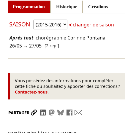
Programmation
Historique
Créations
SAISON
changer de saison
Après tout
chorégraphie
Corinne Pontana
26/05
→
27/05
[2 rep.]
Vous possédez des informations pour compléter
cette fiche ou souhaitez y apporter des corrections ?
Contactez-nous
.
Partager le lien
Partager sur LinkedIn
Partager sur Mastodon
Partager sur Bluesky
Partager sur Facebook
Envoyer par mail
PARTAGER