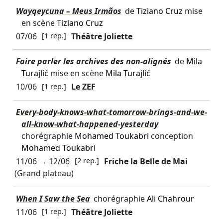
Wayqeycuna – Meus Irmãos
de
Tiziano Cruz
mise
en scène
Tiziano Cruz
07/06
[1 rep.]
Théâtre Joliette
Faire parler les archives des non-alignés
de
Mila
Turajlić
mise en scène
Mila Turajlić
10/06
[1 rep.]
Le ZEF
Every-body-knows-what-tomorrow-brings-and-we-
all-know-what-happened-yesterday
chorégraphie
Mohamed Toukabri
conception
Mohamed Toukabri
11/06
→
12/06
[2 rep.]
Friche la Belle de Mai
(Grand plateau)
When I Saw the Sea
chorégraphie
Ali Chahrour
11/06
[1 rep.]
Théâtre Joliette