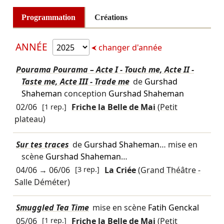
Programmation
Créations
ANNÉE
changer d'année
Pourama Pourama – Acte I - Touch me, Acte II -
Taste me, Acte III - Trade me
de
Gurshad
Shaheman
conception
Gurshad Shaheman
02/06
[1 rep.]
Friche la Belle de Mai
(Petit
plateau)
Sur tes traces
de
Gurshad Shaheman
… mise en
scène
Gurshad Shaheman
…
04/06
→
06/06
[3 rep.]
La Criée
(Grand Théâtre -
Salle Déméter)
Smuggled Tea Time
mise en scène
Fatih Genckal
05/06
[1 rep.]
Friche la Belle de Mai
(Petit