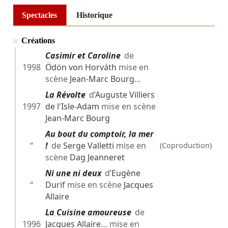
Spectacles
Historique
Créations
Casimir et Caroline
de
1998
Ödön von Horváth
mise en
scène
Jean-Marc Bourg
…
La Révolte
d’
Auguste Villiers
1997
de l'Isle-Adam
mise en scène
Jean-Marc Bourg
Au bout du comptoir, la mer
“
!
de
Serge Valletti
mise en
(Coproduction)
scène
Dag Jeanneret
Ni une ni deux
d’
Eugène
“
Durif
mise en scène
Jacques
Allaire
La Cuisine amoureuse
de
1996
Jacques Allaire
… mise en