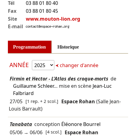
Tél
03 88 01 80 40
Fax
03 88 01 80 45
Site
www.mouton-lion.org
E-mail
Programmation
Historique
ANNÉE
changer d'année
Firmin et Hector - L'Atlas des croque-morts
de
Guillaume Schleer
… mise en scène
Jean-Luc
Falbriard
27/05
[1 rep. + 2 scol.]
Espace Rohan
(Salle Jean-
Louis Barrault)
Tanabata
conception
Éléonore Bourrel
05/06
→
06/06
[4 scol.]
Espace Rohan