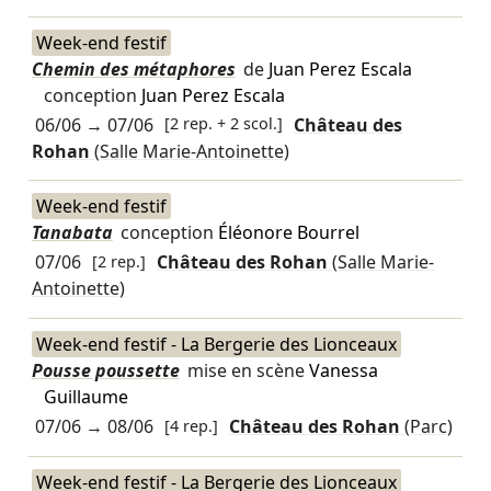
Week-end festif
Chemin des métaphores
de
Juan Perez Escala
conception
Juan Perez Escala
06/06
→
07/06
[2 rep. + 2 scol.]
Château des
Rohan
(Salle Marie-Antoinette)
Week-end festif
Tanabata
conception
Éléonore Bourrel
07/06
[2 rep.]
Château des Rohan
(Salle Marie-
Antoinette)
Week-end festif - La Bergerie des Lionceaux
Pousse poussette
mise en scène
Vanessa
Guillaume
07/06
→
08/06
[4 rep.]
Château des Rohan
(Parc)
Week-end festif - La Bergerie des Lionceaux