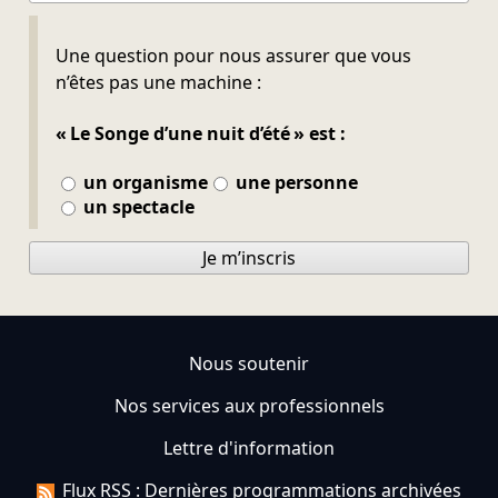
Ne pas remplir
Une question pour nous assurer que vous
n’êtes pas une machine :
« Le Songe d’une nuit d’été » est :
un organisme
une personne
un spectacle
Je m’inscris
Nous soutenir
Nos services aux professionnels
Lettre d'information
Flux RSS : Dernières programmations archivées