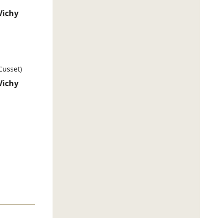
Vichy
Cusset)
Vichy