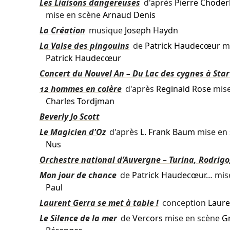
Les Liaisons dangereuses
d'après
Pierre Choder
mise en scène
Arnaud Denis
La Création
musique
Joseph Haydn
La Valse des pingouins
de
Patrick Haudecœur
mi
Patrick Haudecœur
Concert du Nouvel An – Du Lac des cygnes à Sta
12 hommes en colère
d'après
Reginald Rose
mise
Charles Tordjman
Beverly Jo Scott
Le Magicien d'Oz
d'après
L. Frank Baum
mise en
Nus
Orchestre national d’Auvergne – Turina, Rodrigo,
Mon jour de chance
de
Patrick Haudecœur
… mis
Paul
Laurent Gerra se met à table !
conception
Laure
Le Silence de la mer
de
Vercors
mise en scène
G