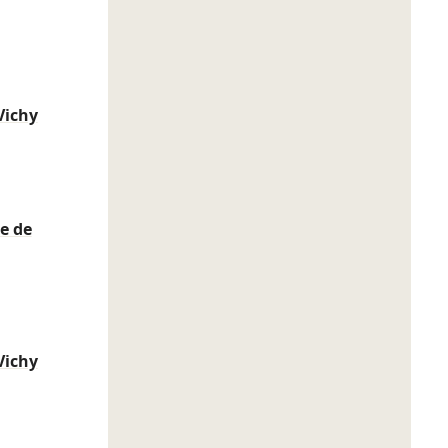
Vichy
e de
Vichy