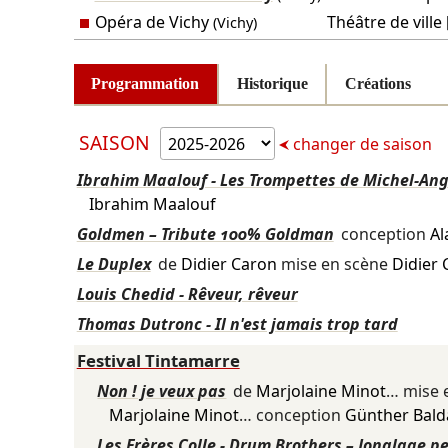
Opéra de Vichy
Théâtre de ville 
(Vichy)
Programmation
Historique
Créations
SAISON
changer de saison
Ibrahim Maalouf - Les Trompettes de Michel-An
Ibrahim Maalouf
Goldmen – Tribute 100% Goldman
conception
Al
Le Duplex
de
Didier Caron
mise en scène
Didier 
Louis Chedid - Rêveur, rêveur
Thomas Dutronc - Il n'est jamais trop tard
Festival Tintamarre
Non ! je veux pas
de
Marjolaine Minot
… mise 
Marjolaine Minot
… conception
Günther Bald
Les Frères Colle - Drum Brothers – Jonglage p