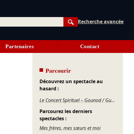
Recherche avancée
Rechercher
Partenaires
Contact
Parcourir
Découvrez un spectacle au
hasard :
Le Concert Spirituel – Gounod / Guilmant / Aubert / Saint-Saëns / Dubois / Fauré
Parcourez les derniers
spectacles :
Mes frères, mes sœurs et moi