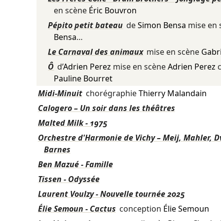
en scène
Éric Bouvron
Pépito petit bateau
de
Simon Bensa
mise en
Bensa
…
Le Carnaval des animaux
mise en scène
Gabri
Ô
d’
Adrien Perez
mise en scène
Adrien Perez
c
Pauline Bourret
Midi-Minuit
chorégraphie
Thierry Malandain
Calogero – Un soir dans les théâtres
Malted Milk - 1975
Orchestre d'Harmonie de Vichy – Meij, Mahler, D
Barnes
Ben Mazué - Famille
Tissen - Odyssée
Laurent Voulzy - Nouvelle tournée 2025
Élie Semoun - Cactus
conception
Élie Semoun