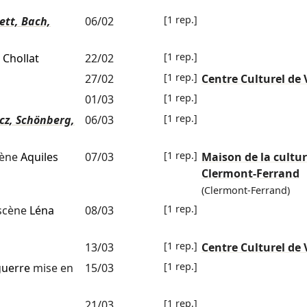
[1 rep.]
ett, Bach,
06/02
[1 rep.]
 Chollat
22/02
[1 rep.]
27/02
Centre Culturel de 
[1 rep.]
01/03
[1 rep.]
cz, Schönberg,
06/03
[1 rep.]
cène
Aquiles
07/03
Maison de la cultur
Clermont-Ferrand
(Clermont-Ferrand)
[1 rep.]
 scène
Léna
08/03
[1 rep.]
13/03
Centre Culturel de 
[1 rep.]
guerre
mise en
15/03
[1 rep.]
21/03