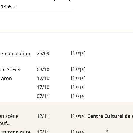
[1865...]
[1 rep.]
ge
conception
25/09
[1 rep.]
ain Stevez
03/10
[1 rep.]
Caron
12/10
[1 rep.]
17/10
[1 rep.]
07/11
[1 rep.]
en scène
12/11
Centre Culturel de 
auf
…
[1 rep.]
ercutant
mise
15/11
”