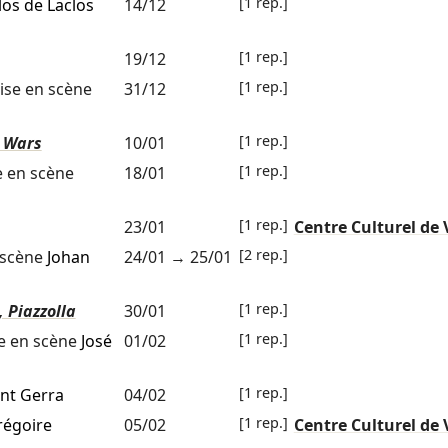
[1 rep.]
los de Laclos
14/12
[1 rep.]
19/12
[1 rep.]
se en scène
31/12
[1 rep.]
r Wars
10/01
[1 rep.]
 en scène
18/01
[1 rep.]
23/01
Centre Culturel de 
[2 rep.]
 scène
Johan
24/01
→
25/01
[1 rep.]
 Piazzolla
30/01
[1 rep.]
e en scène
José
01/02
[1 rep.]
nt Gerra
04/02
[1 rep.]
régoire
05/02
Centre Culturel de 