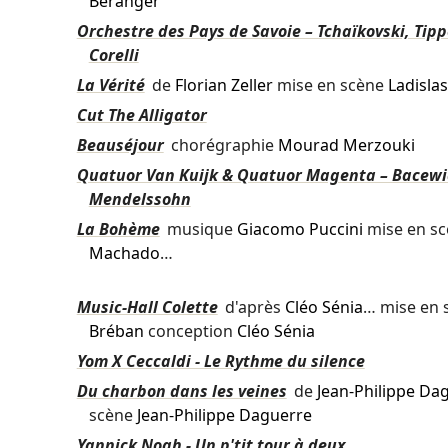
Béranger
Orchestre des Pays de Savoie – Tchaïkovski, Tipp
Corelli
La Vérité
de
Florian Zeller
mise en scène
Ladislas
Cut The Alligator
Beauséjour
chorégraphie
Mourad Merzouki
Quatuor Van Kuijk & Quatuor Magenta – Bacewi
Mendelssohn
La Bohème
musique
Giacomo Puccini
mise en s
Machado
…
Music-Hall Colette
d'après
Cléo Sénia
… mise en
Bréban
conception
Cléo Sénia
Yom X Ceccaldi - Le Rythme du silence
Du charbon dans les veines
de
Jean-Philippe Da
scène
Jean-Philippe Daguerre
Yannick Noah - Un p'tit tour à deux