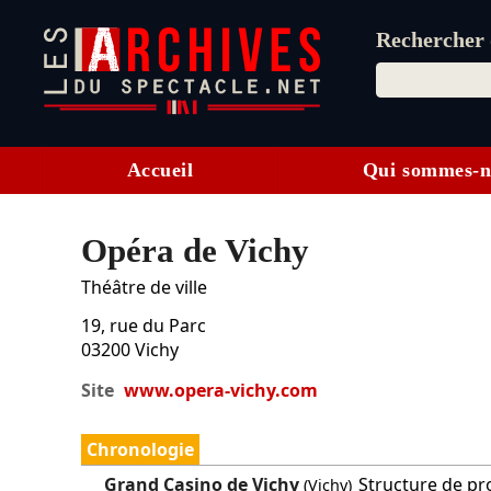
Rechercher d
Accueil
Qui sommes-n
Opéra de Vichy
Théâtre de ville
19, rue du Parc
03200
Vichy
Site
www.opera-vichy.com
Chronologie
Grand Casino de Vichy
Structure de pro
(Vichy)