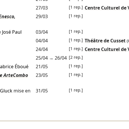
[1 rep.]
27/03
Centre Culturel de 
[1 rep.]
Enesco,
29/03
[1 rep.]
e
José Paul
03/04
[1 rep.]
04/04
Théâtre de Cusset
(
[1 rep.]
24/04
Centre Culturel de 
[2 rep.]
25/04
→
26/04
[1 rep.]
abrice Éboué
21/05
[1 rep.]
le ArteCombo
23/05
[1 rep.]
 Gluck
mise en
31/05