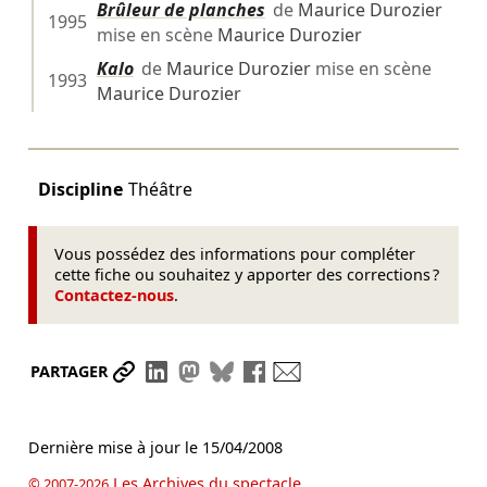
Brûleur de planches
de
Maurice Durozier
1995
mise en scène
Maurice Durozier
Kalo
de
Maurice Durozier
mise en scène
1993
Maurice Durozier
Discipline
Théâtre
Vous possédez des informations pour compléter
cette fiche ou souhaitez y apporter des corrections ?
Contactez-nous
.
Partager le lien
Partager sur LinkedIn
Partager sur Mastodon
Partager sur Bluesky
Partager sur Facebook
Envoyer par mail
PARTAGER
Dernière mise à jour le
15/04/2008
Les Archives du spectacle
© 2007-2026