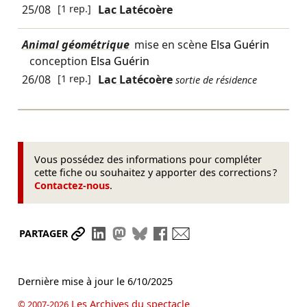
25/08
[1 rep.]
Lac Latécoère
Animal géométrique
mise en scène
Elsa Guérin
conception
Elsa Guérin
26/08
[1 rep.]
Lac Latécoère
sortie de résidence
Vous possédez des informations pour compléter
cette fiche ou souhaitez y apporter des corrections ?
Contactez-nous
.
Partager le lien
Partager sur LinkedIn
Partager sur Mastodon
Partager sur Bluesky
Partager sur Facebook
Envoyer par mail
PARTAGER
Dernière mise à jour le
6/10/2025
Les Archives du spectacle
© 2007-2026