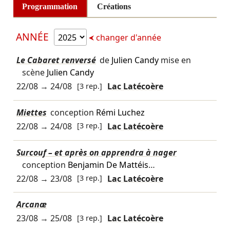
Programmation
Créations
ANNÉE
changer d'année
Le Cabaret renversé
de
Julien Candy
mise en
scène
Julien Candy
22/08
→
24/08
[3 rep.]
Lac Latécoère
Miettes
conception
Rémi Luchez
22/08
→
24/08
[3 rep.]
Lac Latécoère
Surcouf – et après on apprendra à nager
conception
Benjamin De Mattéis
…
22/08
→
23/08
[3 rep.]
Lac Latécoère
Arcanæ
23/08
→
25/08
[3 rep.]
Lac Latécoère