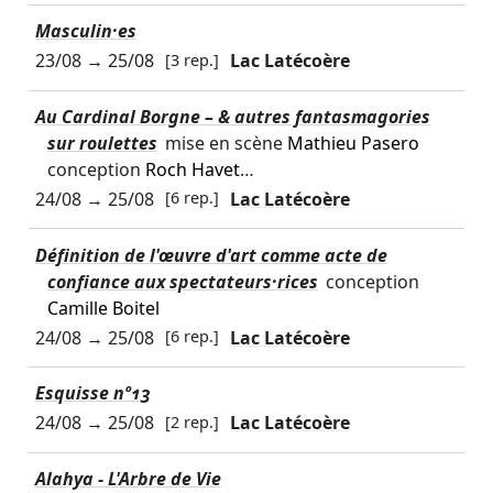
Masculin·es
23/08
→
25/08
[3 rep.]
Lac Latécoère
Au Cardinal Borgne – & autres fantasmagories
sur roulettes
mise en scène
Mathieu Pasero
conception
Roch Havet
…
24/08
→
25/08
[6 rep.]
Lac Latécoère
Définition de l'œuvre d'art comme acte de
confiance aux spectateurs·rices
conception
Camille Boitel
24/08
→
25/08
[6 rep.]
Lac Latécoère
Esquisse nº13
24/08
→
25/08
[2 rep.]
Lac Latécoère
Alahya - L'Arbre de Vie